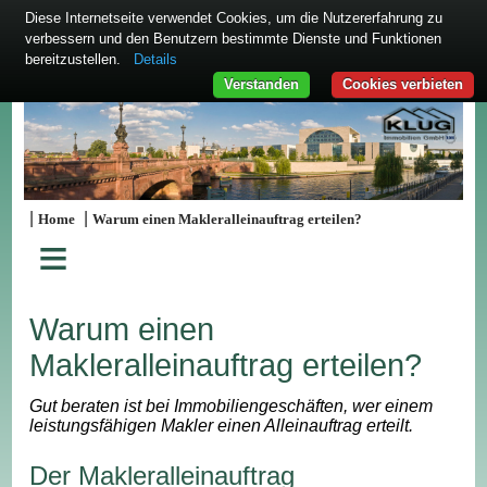
Diese Internetseite verwendet Cookies, um die Nutzererfahrung zu
verbessern und den Benutzern bestimmte Dienste und Funktionen
bereitzustellen.
Details
Verstanden
Cookies verbieten
|
|
Home
Warum einen Makleralleinauftrag erteilen?
≡
Warum einen
Makleralleinauftrag erteilen?
Gut beraten ist bei Immobiliengeschäften, wer einem
leistungsfähigen Makler einen Alleinauftrag erteilt.
Der Makleralleinauftrag