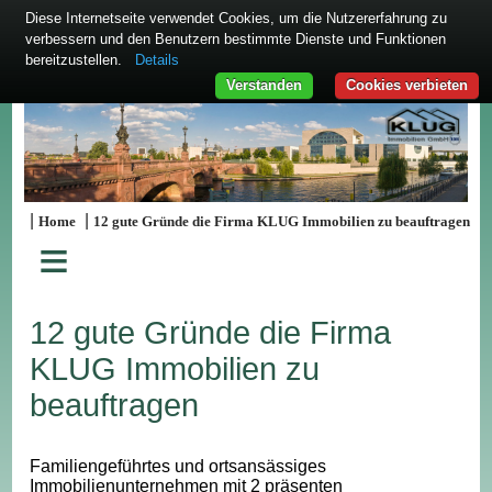
Diese Internetseite verwendet Cookies, um die Nutzererfahrung zu
verbessern und den Benutzern bestimmte Dienste und Funktionen
bereitzustellen.
Details
Verstanden
Cookies verbieten
|
|
Home
12 gute Gründe die Firma KLUG Immobilien zu beauftragen
≡
12 gute Gründe die Firma
KLUG Immobilien zu
beauftragen
Familiengeführtes und ortsansässiges
Immobilienunternehmen mit 2 präsenten