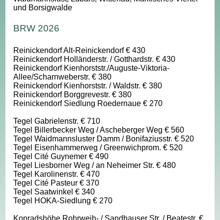
und Borsigwalde
BRW 2026
Reinickendorf Alt-Reinickendorf € 430
Reinickendorf Holländerstr. / Gotthardstr. € 430
Reinickendorf Kienhorststr./Auguste-Viktoria-
Allee/Scharnweberstr. € 380
Reinickendorf Kienhorststr. / Waldstr. € 380
Reinickendorf Borggrevestr. € 380
Reinickendorf Siedlung Roedernaue € 270
Tegel Gabrielenstr. € 710
Tegel Billerbecker Weg / Ascheberger Weg € 560
Tegel Waidmannsluster Damm / Bonifaziusstr. € 520
Tegel Eisenhammerweg / Greenwichprom. € 520
Tegel Cité Guynemer € 490
Tegel Liesborner Weg / an Neheimer Str. € 480
Tegel Karolinenstr. € 470
Tegel Cité Pasteur € 370
Tegel Saatwinkel € 340
Tegel HOKA-Siedlung € 270
Konradshöhe Rohrweih- / Sandhauser Str. / Beatestr. €