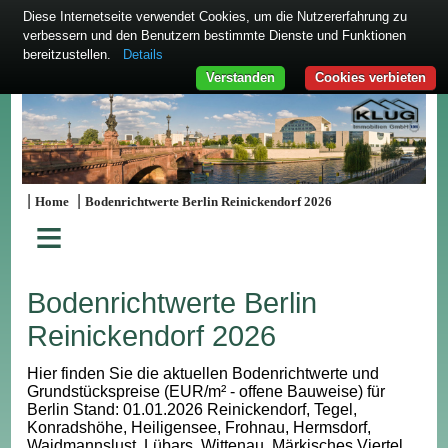
Diese Internetseite verwendet Cookies, um die Nutzererfahrung zu
verbessern und den Benutzern bestimmte Dienste und Funktionen
bereitzustellen.
Details
Verstanden
Cookies verbieten
|
|
Home
Bodenrichtwerte Berlin Reinickendorf 2026
≡
Bodenrichtwerte Berlin
Reinickendorf 2026
Hier finden Sie die aktuellen Bodenrichtwerte und
Grundstückspreise (EUR/m² - offene Bauweise) für
Berlin Stand: 01.01.2026 Reinickendorf, Tegel,
Konradshöhe, Heiligensee, Frohnau, Hermsdorf,
Waidmannslust, Lübars, Wittenau, Märkisches Viertel