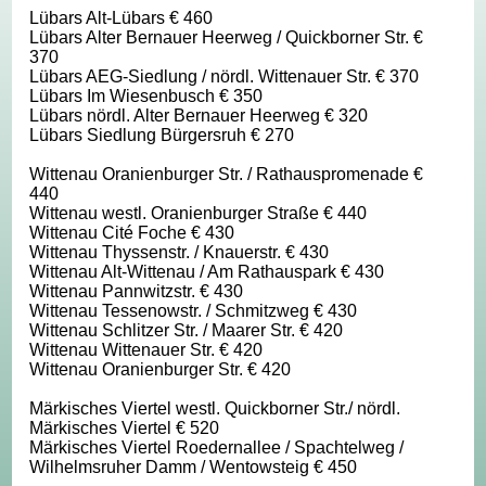
Lübars Alt-Lübars € 460
Lübars Alter Bernauer Heerweg / Quickborner Str. €
370
Lübars AEG-Siedlung / nördl. Wittenauer Str. € 370
Lübars Im Wiesenbusch € 350
Lübars nördl. Alter Bernauer Heerweg € 320
Lübars Siedlung Bürgersruh € 270
Wittenau Oranienburger Str. / Rathauspromenade €
440
Wittenau westl. Oranienburger Straße € 440
Wittenau Cité Foche € 430
Wittenau Thyssenstr. / Knauerstr. € 430
Wittenau Alt-Wittenau / Am Rathauspark € 430
Wittenau Pannwitzstr. € 430
Wittenau Tessenowstr. / Schmitzweg € 430
Wittenau Schlitzer Str. / Maarer Str. € 420
Wittenau Wittenauer Str. € 420
Wittenau Oranienburger Str. € 420
Märkisches Viertel westl. Quickborner Str./ nördl.
Märkisches Viertel € 520
Märkisches Viertel Roedernallee / Spachtelweg /
Wilhelmsruher Damm / Wentowsteig € 450