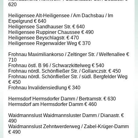
620
Heiligensee Alt-Heiligensee / Am Dachsbau / Im
Erpelgrund € 640
Heiligensee Sandhauser Str. € 640
Heiligensee Ruppiner Chaussee € 490
Heiligensee Beyschlagstr. € 470
Heiligensee Regenwalder Weg € 370
Frohnau Maximiliankorso / Zeltinger Str. / Welfenallee €
710
Frohnau östl. B 96 / Schwarzkittelweg € 540
Frohnau nördl. Schönfließer Str. / Gollanczstr. € 450
Frohnau nördl. Schönfließer Str. / südl. Bergfelder Weg
€ 450
Frohnau Invalidensiedlung € 340
Hermsdorf Hermsdorfer Damm / Bertramstr. € 630
Hermsdorf am Hermsdorfer Damm € 460
Waidmannslust Waidmannsluster Damm / Dianastr. €
490
Waidmannslust Zehntwerderweg / Zabel-Krüger-Damm
€ 490