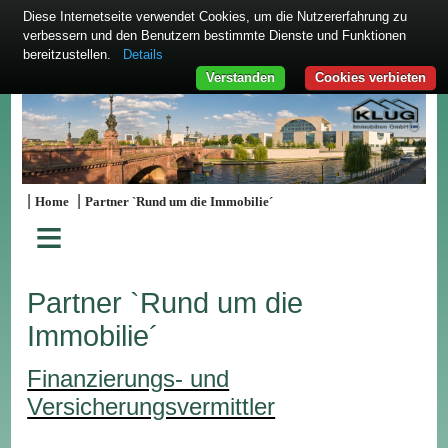
Diese Internetseite verwendet Cookies, um die Nutzererfahrung zu
verbessern und den Benutzern bestimmte Dienste und Funktionen
bereitzustellen.
Details
Verstanden
Cookies verbieten
|
|
Home
Partner `Rund um die Immobilie´
≡
Partner `Rund um die
Immobilie´
Finanzierungs- und
Versicherungsvermittler