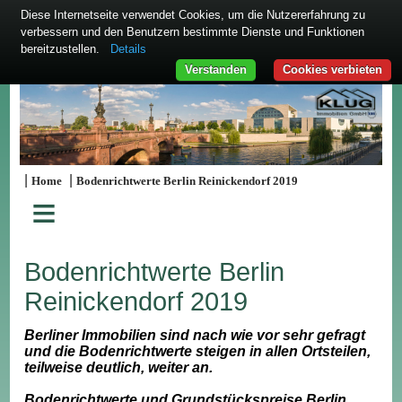
Diese Internetseite verwendet Cookies, um die Nutzererfahrung zu
verbessern und den Benutzern bestimmte Dienste und Funktionen
bereitzustellen.
Details
Verstanden
Cookies verbieten
|
|
Home
Bodenrichtwerte Berlin Reinickendorf 2019
≡
Bodenrichtwerte Berlin
Reinickendorf 2019
Berliner Immobilien sind nach wie vor sehr gefragt
und die Bodenrichtwerte steigen in allen Ortsteilen,
teilweise deutlich, weiter an.
Bodenrichtwerte und Grundstückspreise Berlin