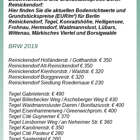
Reinickendorf:
Hier finden Sie die aktuellen Bodenrichtwerte und
Grundstückspreise (EUR/m²) für Berlin
Reinickendorf, Tegel, Konradshöhe, Heiligensee,
Frohnau, Hermsdorf, Waidmannslust, Lübars,
Wittenau, Märkisches Viertel und Borsigwalde
BRW 2019
Reinickendorf Holländerstr. / Gotthardstr. € 350
Reinickendorf Alt-Reinickendorf € 350
Reinickendorf Kienhorststr. / Waldstr. € 320
Reinickendorf Borggrevestr. € 320
Reinickendorf Siedlung Roedernaue € 230
Tegel Gabrielenstr. € 490
Tegel Billerbecker Weg / Ascheberger Weg € 430
Tegel Waidmannsluster Damm / Bonifaziusstr. € 400
Tegel Eisenhammerweg / Greenwichprom. € 400
Tegel Cité Guynemer € 370
Tegel Liesborner Weg / an Neheimer Str. € 360
Tegel Karolinenstr. € 350
Tegel Cité Pasteur € 280
Tegel Saatwinkel € 260