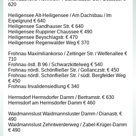
620
Heiligensee Alt-Heiligensee / Am Dachsbau / Im
Erpelgrund € 640
Heiligensee Sandhauser Str. € 640
Heiligensee Ruppiner Chaussee € 490
Heiligensee Beyschlagstr. € 470
Heiligensee Regenwalder Weg € 370
Frohnau Maximiliankorso / Zeltinger Str. / Welfenallee €
710
Frohnau östl. B 96 / Schwarzkittelweg € 540
Frohnau nördl. Schönfließer Str. / Gollanczstr. € 450
Frohnau nördl. Schönfließer Str. / südl. Bergfelder Weg
€ 450
Frohnau Invalidensiedlung € 340
Hermsdorf Hermsdorfer Damm / Bertramstr. € 630
Hermsdorf am Hermsdorfer Damm € 460
Waidmannslust Waidmannsluster Damm / Dianastr. €
490
Waidmannslust Zehntwerderweg / Zabel-Krüger-Damm
€ 490