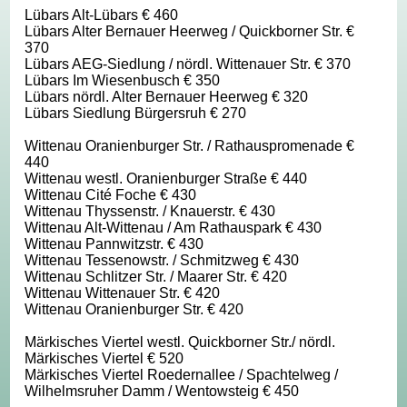
Lübars Alt-Lübars € 460
Lübars Alter Bernauer Heerweg / Quickborner Str. €
370
Lübars AEG-Siedlung / nördl. Wittenauer Str. € 370
Lübars Im Wiesenbusch € 350
Lübars nördl. Alter Bernauer Heerweg € 320
Lübars Siedlung Bürgersruh € 270
Wittenau Oranienburger Str. / Rathauspromenade €
440
Wittenau westl. Oranienburger Straße € 440
Wittenau Cité Foche € 430
Wittenau Thyssenstr. / Knauerstr. € 430
Wittenau Alt-Wittenau / Am Rathauspark € 430
Wittenau Pannwitzstr. € 430
Wittenau Tessenowstr. / Schmitzweg € 430
Wittenau Schlitzer Str. / Maarer Str. € 420
Wittenau Wittenauer Str. € 420
Wittenau Oranienburger Str. € 420
Märkisches Viertel westl. Quickborner Str./ nördl.
Märkisches Viertel € 520
Märkisches Viertel Roedernallee / Spachtelweg /
Wilhelmsruher Damm / Wentowsteig € 450