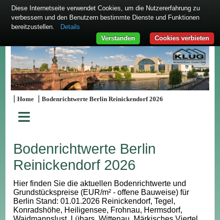
Diese Internetseite verwendet Cookies, um die Nutzererfahrung zu
verbessern und den Benutzern bestimmte Dienste und Funktionen
bereitzustellen.
Details
Verstanden
Cookies verbieten
|
|
Home
Bodenrichtwerte Berlin Reinickendorf 2026
≡
Bodenrichtwerte Berlin
Reinickendorf 2026
Hier finden Sie die aktuellen Bodenrichtwerte und
Grundstückspreise (EUR/m² - offene Bauweise) für
Berlin Stand: 01.01.2026 Reinickendorf, Tegel,
Konradshöhe, Heiligensee, Frohnau, Hermsdorf,
Waidmannslust, Lübars, Wittenau, Märkisches Viertel