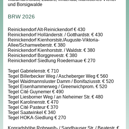
und Borsigwalde
BRW 2026
Reinickendorf Alt-Reinickendorf € 430
Reinickendorf Holländerstr. / Gotthardstr. € 430
Reinickendorf Kienhorststr./Auguste-Viktoria-
Allee/Scharnweberstr. € 380
Reinickendorf Kienhorststr. / Waldstr. € 380
Reinickendorf Borggrevestr. € 380
Reinickendorf Siedlung Roedernaue € 270
Tegel Gabrielenstr. € 710
Tegel Billerbecker Weg / Ascheberger Weg € 560
Tegel Waidmannsluster Damm / Bonifaziusstr. € 520
Tegel Eisenhammerweg / Greenwichprom. € 520
Tegel Cité Guynemer € 490
Tegel Liesborner Weg / an Neheimer Str. € 480
Tegel Karolinenstr. € 470
Tegel Cité Pasteur € 370
Tegel Saatwinkel € 340
Tegel HOKA-Siedlung € 270
Konradshöhe Rohrweih- / Sandhauser Str. / Beatestr. €