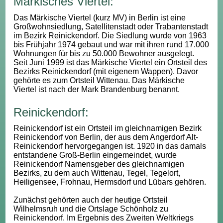
Märkisches Viertel:
Das Märkische Viertel (kurz MV) in Berlin ist eine
Großwohnsiedlung, Satellitenstadt oder Trabantenstadt
im Bezirk Reinickendorf. Die Siedlung wurde von 1963
bis Frühjahr 1974 gebaut und war mit ihren rund 17.000
Wohnungen für bis zu 50.000 Bewohner ausgelegt.
Seit Juni 1999 ist das Märkische Viertel ein Ortsteil des
Bezirks Reinickendorf (mit eigenem Wappen). Davor
gehörte es zum Ortsteil Wittenau. Das Märkische
Viertel ist nach der Mark Brandenburg benannt.
Reinickendorf:
Reinickendorf ist ein Ortsteil im gleichnamigen Bezirk
Reinickendorf von Berlin, der aus dem Angerdorf Alt-
Reinickendorf hervorgegangen ist. 1920 in das damals
entstandene Groß-Berlin eingemeindet, wurde
Reinickendorf Namensgeber des gleichnamigen
Bezirks, zu dem auch Wittenau, Tegel, Tegelort,
Heiligensee, Frohnau, Hermsdorf und Lübars gehören.
Zunächst gehörten auch der heutige Ortsteil
Wilhelmsruh und die Ortslage Schönholz zu
Reinickendorf. Im Ergebnis des Zweiten Weltkriegs