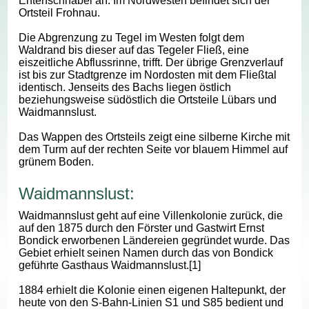
Entenschnabel an. Im Nordwesten befindet sich der
Ortsteil Frohnau.
Die Abgrenzung zu Tegel im Westen folgt dem
Waldrand bis dieser auf das Tegeler Fließ, eine
eiszeitliche Abflussrinne, trifft. Der übrige Grenzverlauf
ist bis zur Stadtgrenze im Nordosten mit dem Fließtal
identisch. Jenseits des Bachs liegen östlich
beziehungsweise südöstlich die Ortsteile Lübars und
Waidmannslust.
Das Wappen des Ortsteils zeigt eine silberne Kirche mit
dem Turm auf der rechten Seite vor blauem Himmel auf
grünem Boden.
Waidmannslust:
Waidmannslust geht auf eine Villenkolonie zurück, die
auf den 1875 durch den Förster und Gastwirt Ernst
Bondick erworbenen Ländereien gegründet wurde. Das
Gebiet erhielt seinen Namen durch das von Bondick
geführte Gasthaus Waidmannslust.[1]
1884 erhielt die Kolonie einen eigenen Haltepunkt, der
heute von den S-Bahn-Linien S1 und S85 bedient und