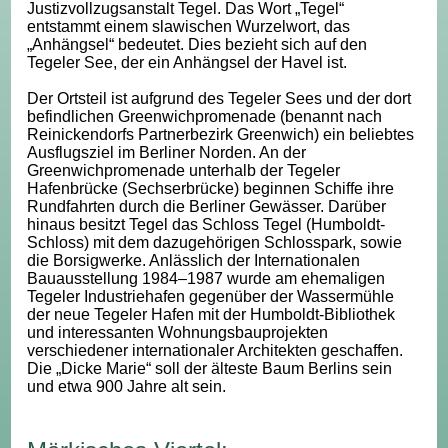
Justizvollzugsanstalt Tegel. Das Wort „Tegel“
entstammt einem slawischen Wurzelwort, das
„Anhängsel“ bedeutet. Dies bezieht sich auf den
Tegeler See, der ein Anhängsel der Havel ist.
Der Ortsteil ist aufgrund des Tegeler Sees und der dort
befindlichen Greenwichpromenade (benannt nach
Reinickendorfs Partnerbezirk Greenwich) ein beliebtes
Ausflugsziel im Berliner Norden. An der
Greenwichpromenade unterhalb der Tegeler
Hafenbrücke (Sechserbrücke) beginnen Schiffe ihre
Rundfahrten durch die Berliner Gewässer. Darüber
hinaus besitzt Tegel das Schloss Tegel (Humboldt-
Schloss) mit dem dazugehörigen Schlosspark, sowie
die Borsigwerke. Anlässlich der Internationalen
Bauausstellung 1984–1987 wurde am ehemaligen
Tegeler Industriehafen gegenüber der Wassermühle
der neue Tegeler Hafen mit der Humboldt-Bibliothek
und interessanten Wohnungsbauprojekten
verschiedener internationaler Architekten geschaffen.
Die „Dicke Marie“ soll der älteste Baum Berlins sein
und etwa 900 Jahre alt sein.