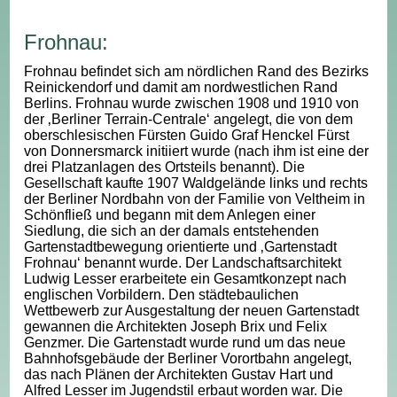
Frohnau:
Frohnau befindet sich am nördlichen Rand des Bezirks
Reinickendorf und damit am nordwestlichen Rand
Berlins. Frohnau wurde zwischen 1908 und 1910 von
der ‚Berliner Terrain-Centrale‘ angelegt, die von dem
oberschlesischen Fürsten Guido Graf Henckel Fürst
von Donnersmarck initiiert wurde (nach ihm ist eine der
drei Platzanlagen des Ortsteils benannt). Die
Gesellschaft kaufte 1907 Waldgelände links und rechts
der Berliner Nordbahn von der Familie von Veltheim in
Schönfließ und begann mit dem Anlegen einer
Siedlung, die sich an der damals entstehenden
Gartenstadtbewegung orientierte und ‚Gartenstadt
Frohnau‘ benannt wurde. Der Landschaftsarchitekt
Ludwig Lesser erarbeitete ein Gesamtkonzept nach
englischen Vorbildern. Den städtebaulichen
Wettbewerb zur Ausgestaltung der neuen Gartenstadt
gewannen die Architekten Joseph Brix und Felix
Genzmer. Die Gartenstadt wurde rund um das neue
Bahnhofsgebäude der Berliner Vorortbahn angelegt,
das nach Plänen der Architekten Gustav Hart und
Alfred Lesser im Jugendstil erbaut worden war. Die