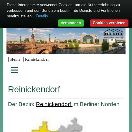
Diese Internetseite verwendet Cookies, um die Nutzererfahrung zu
verbessern und den Benutzern bestimmte Dienste und Funktionen
bereitzustellen.
Details
Verstanden
Cookies verbieten
|
|
Home
Reinickendorf
≡
Reinickendorf
Der Bezirk
Reinickendorf
im Berliner Norden