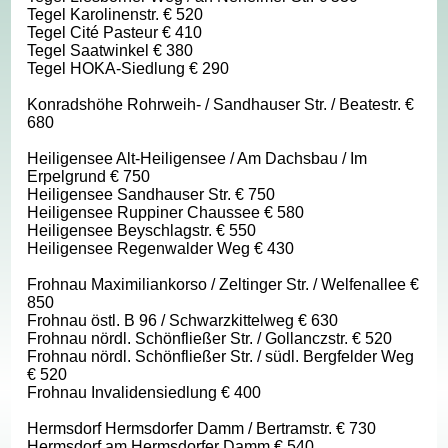
Tegel Karolinenstr. € 520
Tegel Cité Pasteur € 410
Tegel Saatwinkel € 380
Tegel HOKA-Siedlung € 290
Konradshöhe Rohrweih- / Sandhauser Str. / Beatestr. €
680
Heiligensee Alt-Heiligensee / Am Dachsbau / Im
Erpelgrund € 750
Heiligensee Sandhauser Str. € 750
Heiligensee Ruppiner Chaussee € 580
Heiligensee Beyschlagstr. € 550
Heiligensee Regenwalder Weg € 430
Frohnau Maximiliankorso / Zeltinger Str. / Welfenallee €
850
Frohnau östl. B 96 / Schwarzkittelweg € 630
Frohnau nördl. Schönfließer Str. / Gollanczstr. € 520
Frohnau nördl. Schönfließer Str. / südl. Bergfelder Weg
€ 520
Frohnau Invalidensiedlung € 400
Hermsdorf Hermsdorfer Damm / Bertramstr. € 730
Hermsdorf am Hermsdorfer Damm € 540