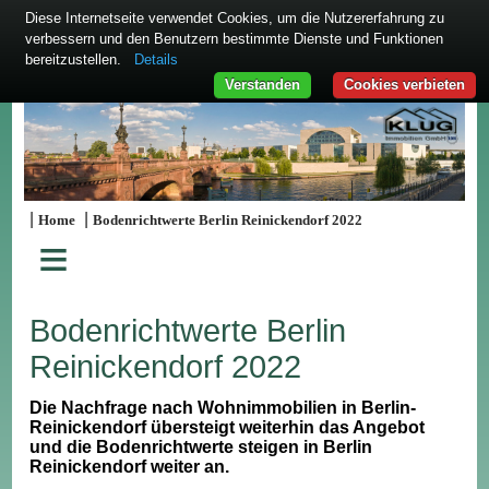
Diese Internetseite verwendet Cookies, um die Nutzererfahrung zu
verbessern und den Benutzern bestimmte Dienste und Funktionen
bereitzustellen.
Details
Verstanden
Cookies verbieten
|
|
Home
Bodenrichtwerte Berlin Reinickendorf 2022
≡
Bodenrichtwerte Berlin
Reinickendorf 2022
Die Nachfrage nach Wohnimmobilien in Berlin-
Reinickendorf übersteigt weiterhin das Angebot
und die Bodenrichtwerte steigen in Berlin
Reinickendorf weiter an.