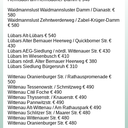
Waidmannslust Waidmannsluster Damm / Dianastr. €
580
Waidmannslust Zehntwerderweg / Zabel-Krüger-Damm
€ 580
Lübars Alt-Lübars € 540
Lübars Alter Bernauer Heerweg / Quickborner Str. €
430
Lübars AEG-Siedlung / nördl. Wittenauer Str. € 430
Lübars Im Wiesenbusch € 410
Lübars nördl. Alter Bernauer Heerweg € 380
Lübars Siedlung Bürgersruh € 310
Wittenau Oranienburger Str. / Rathauspromenade €
500
Wittenau Tessenowstr. / Schmitzweg € 490
Wittenau Cité Foche € 490
Wittenau Thyssenstr. / Knauerstr. € 490
Wittenau Pannwitzstr. € 490
Wittenau Alt-Wittenau / Am Rathauspark € 490
Wittenau Schlitzer Str. / Maarer Str. € 480
Wittenau Wittenauer Str. € 480
Wittenau Oranienburger Str. € 480