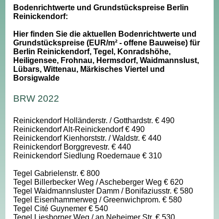
Bodenrichtwerte und Grundstückspreise Berlin
Reinickendorf:
Hier finden Sie die aktuellen Bodenrichtwerte und
Grundstückspreise (EUR/m² - offene Bauweise) für
Berlin Reinickendorf, Tegel, Konradshöhe,
Heiligensee, Frohnau, Hermsdorf, Waidmannslust,
Lübars, Wittenau, Märkisches Viertel und
Borsigwalde
BRW 2022
Reinickendorf Holländerstr. / Gotthardstr. € 490
Reinickendorf Alt-Reinickendorf € 490
Reinickendorf Kienhorststr. / Waldstr. € 440
Reinickendorf Borggrevestr. € 440
Reinickendorf Siedlung Roedernaue € 310
Tegel Gabrielenstr. € 800
Tegel Billerbecker Weg / Ascheberger Weg € 620
Tegel Waidmannsluster Damm / Bonifaziusstr. € 580
Tegel Eisenhammerweg / Greenwichprom. € 580
Tegel Cité Guynemer € 540
Tegel Liesborner Weg / an Neheimer Str. € 530