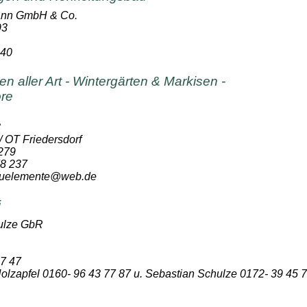
ann GmbH & Co.
93
 40
n aller Art - Wintergärten & Markisen -
ore
8
 OT Friedersdorf
 279
78 237
bauelemente@web.de
i
ulze GbR
07 47
olzapfel 0160- 96 43 77 87 u. Sebastian Schulze 0172- 39 45 