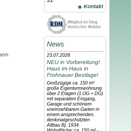
31
Kontakt
News
mann
23.07.2026
NEU in Vorbereitung!
Haus im Haus in
Frohnauer Bestlage!
Großzügige ca. 150 m²
große Eigentumswohnung
über 2 Etagen (1.OG + DG)
mit separatem Eingang,
Garage und schönem
uneinsehbarem Garten in
einem ansprechenden,
denkmalgeschützten
Altbau Bj. 1934
Wohnfläche: ca. 150 m² -