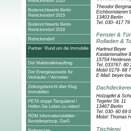
Reinickendorf 2020
Theodor Bergm
Bodenrichtwerte Berlin
Eichborndamm 
Reinickendorf 2019
13403 Berlin
Tel. 030- 417 79
Bodenrichtwerte Berlin
Reinickendorf 2018
Fenster & Türe
Reinickendorf
Rolladen & T
Partner `Rund um die Immobilie
Hartmut Beyer
´
Kastanienallee 
15754 Heidesee/
Der Makleralleinauftrag
Tel. 033767- 80
Mobil 0179- 68 
Der Energieausweis für
E-Mail: beyer-
Verkäufer / Vermieter
Zeitungsbericht über Klug
Dachdeckere
Immobilien
Holzapfel & Sch
Tegeler Str. 11
PETA stoppt Tierquälerei !
13467 Berlin
Helfen Sie Leben zu retten!
Tel. 030- 60 69 
RDM Informationsblätter -
Mobil: Thomas H
Bestellerprinzip, GwG
Tischlerei
Referenzen