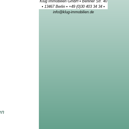
Klug Immobilien GmbH • Berliner Str. 40
• 13467 Berlin • +49 (0)30 403 34 34 •
info@klug-immobilien.de
en