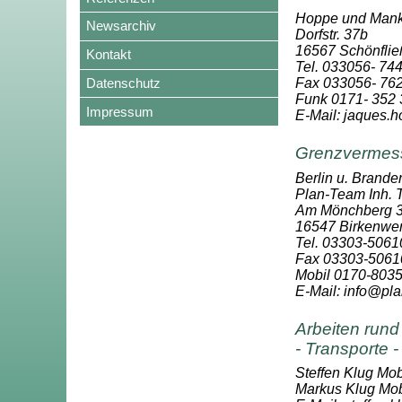
Hoppe und Mank
Newsarchiv
Dorfstr. 37b
16567 Schönflie
Kontakt
Tel. 033056- 74
Datenschutz
Fax 033056- 76
Funk 0171- 352 
Impressum
E-Mail: jaques
Grenzvermes
Berlin u. Brande
Plan-Team Inh.
Am Mönchberg 3
16547 Birkenwe
Tel. 03303-5061
Fax 03303-5061
Mobil 0170-803
E-Mail: info@pl
Arbeiten run
- Transporte 
Steffen Klug Mob
Markus Klug Mob