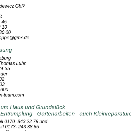
iewicz GbR
ß
4 45
2 10
30 00
.hoppe@gmx.de
sung
nburg
 Thomas Luhn
4-35
rder
02
03
5600
an-team.com
d um Haus und Grundstück
- Entrümplung - Gartenarbeiten - auch Kleinreparatur
il 0170- 843 22 79 und
il 0173- 243 38 65