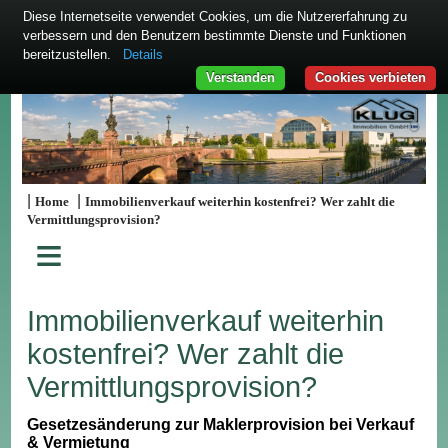
Diese Internetseite verwendet Cookies, um die Nutzererfahrung zu
verbessern und den Benutzern bestimmte Dienste und Funktionen
bereitzustellen.
Details
Verstanden
Cookies verbieten
|
|
Home
Immobilienverkauf weiterhin kostenfrei? Wer zahlt die
Vermittlungsprovision?
≡
Immobilienverkauf weiterhin
kostenfrei? Wer zahlt die
Vermittlungsprovision?
Gesetzesänderung zur Maklerprovision bei Verkauf
& Vermietung