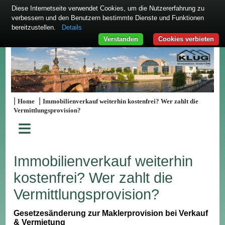
Diese Internetseite verwendet Cookies, um die Nutzererfahrung zu
verbessern und den Benutzern bestimmte Dienste und Funktionen
bereitzustellen.
Details
Verstanden
Cookies verbieten
|
|
Home
Immobilienverkauf weiterhin kostenfrei? Wer zahlt die
Vermittlungsprovision?
≡
Immobilienverkauf weiterhin
kostenfrei? Wer zahlt die
Vermittlungsprovision?
Gesetzesänderung zur Maklerprovision bei Verkauf
& Vermietung