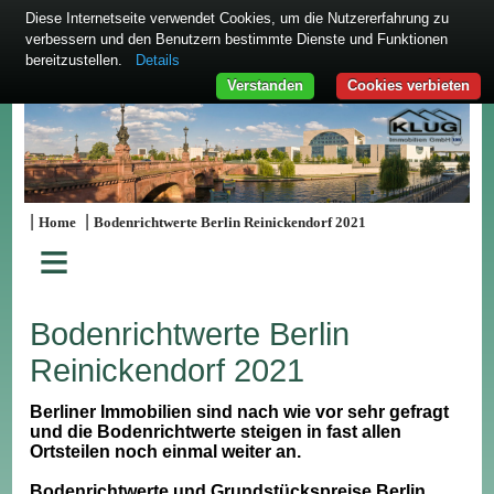
Diese Internetseite verwendet Cookies, um die Nutzererfahrung zu
verbessern und den Benutzern bestimmte Dienste und Funktionen
bereitzustellen.
Details
Verstanden
Cookies verbieten
|
|
Home
Bodenrichtwerte Berlin Reinickendorf 2021
≡
Bodenrichtwerte Berlin
Reinickendorf 2021
Berliner Immobilien sind nach wie vor sehr gefragt
und die Bodenrichtwerte steigen in fast allen
Ortsteilen noch einmal weiter an.
Bodenrichtwerte und Grundstückspreise Berlin