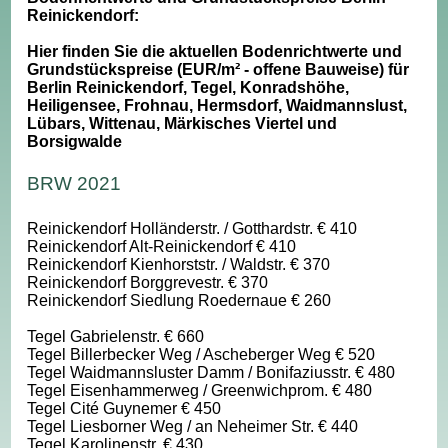
Reinickendorf:
Hier finden Sie die aktuellen Bodenrichtwerte und
Grundstückspreise (EUR/m² - offene Bauweise) für
Berlin Reinickendorf, Tegel, Konradshöhe,
Heiligensee, Frohnau, Hermsdorf, Waidmannslust,
Lübars, Wittenau, Märkisches Viertel und
Borsigwalde
BRW 2021
Reinickendorf Holländerstr. / Gotthardstr. € 410
Reinickendorf Alt-Reinickendorf € 410
Reinickendorf Kienhorststr. / Waldstr. € 370
Reinickendorf Borggrevestr. € 370
Reinickendorf Siedlung Roedernaue € 260
Tegel Gabrielenstr. € 660
Tegel Billerbecker Weg / Ascheberger Weg € 520
Tegel Waidmannsluster Damm / Bonifaziusstr. € 480
Tegel Eisenhammerweg / Greenwichprom. € 480
Tegel Cité Guynemer € 450
Tegel Liesborner Weg / an Neheimer Str. € 440
Tegel Karolinenstr. € 430