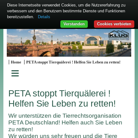
Diese Internetseite verwendet Cookies, um die Nutzererfahrung zu
verbessern und den Benutzern bestimmte Dienste und Funktionen
bereitzustellen.
Details
Verstanden
Cookies verbieten
|
|
Home
PETA stoppt Tierquälerei ! Helfen Sie Leben zu retten!
≡
PETA stoppt Tierquälerei !
Helfen Sie Leben zu retten!
Wir unterstützen die Tierrechtsorganisation
PETA Deutschland! Helfen auch Sie Leben
zu retten!
Wir würden uns sehr freuen und die Tiere