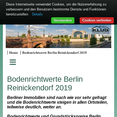
Diese Internetseite verwendet Cookies, um die Nutzererfahrung zu
verbessern und den Benutzern bestimmte Dienste und Funktionen
bereitzustellen.
Details
Verstanden
Cookies verbieten
|
|
Home
Bodenrichtwerte Berlin Reinickendorf 2019
≡
Bodenrichtwerte Berlin
Reinickendorf 2019
Berliner Immobilien sind nach wie vor sehr gefragt
und die Bodenrichtwerte steigen in allen Ortsteilen,
teilweise deutlich, weiter an.
Bodenrichtwerte und Grundstückspreise Berlin