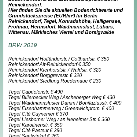
Reinickendorf:
Hier finden Sie die aktuellen Bodenrichtwerte und
Grundstückspreise (EUR/m²) für Berlin
Reinickendorf, Tegel, Konradshöhe, Heiligensee,
Frohnau, Hermsdorf, Waidmannslust, Lübars,
Wittenau, Märkisches Viertel und Borsigwalde
BRW 2019
Reinickendorf Holländerstr. / Gotthardstr. € 350
Reinickendorf Alt-Reinickendorf € 350
Reinickendorf Kienhorststr. / Waldstr. € 320
Reinickendorf Borggrevestr. € 320
Reinickendorf Siedlung Roedernaue € 230
Tegel Gabrielenstr. € 490
Tegel Billerbecker Weg / Ascheberger Weg € 430
Tegel Waidmannsluster Damm / Bonifaziusstr. € 400
Tegel Eisenhammerweg / Greenwichprom. € 400
Tegel Cité Guynemer € 370
Tegel Liesborner Weg / an Neheimer Str. € 360
Tegel Karolinenstr. € 350
Tegel Cité Pasteur € 280
Tegel Saatwinkel € 260