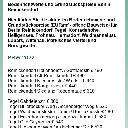
Bodenrichtwerte und Grundstückspreise Berlin
Reinickendorf:
Hier finden Sie die aktuellen Bodenrichtwerte und
Grundstückspreise (EUR/m² - offene Bauweise) für
Berlin Reinickendorf, Tegel, Konradshöhe,
Heiligensee, Frohnau, Hermsdorf, Waidmannslust,
Lübars, Wittenau, Märkisches Viertel und
Borsigwalde
BRW 2022
Reinickendorf Holländerstr. / Gotthardstr. € 490
Reinickendorf Alt-Reinickendorf € 490
Reinickendorf Kienhorststr. / Waldstr. € 440
Reinickendorf Borggrevestr. € 440
Reinickendorf Siedlung Roedernaue € 310
Tegel Gabrielenstr. € 800
Tegel Billerbecker Weg / Ascheberger Weg € 620
Tegel Waidmannsluster Damm / Bonifaziusstr. € 580
Tegel Eisenhammerweg / Greenwichprom. € 580
Tegel Cité Guynemer € 540
Tegel Liesborner Weg / an Neheimer Str. € 530