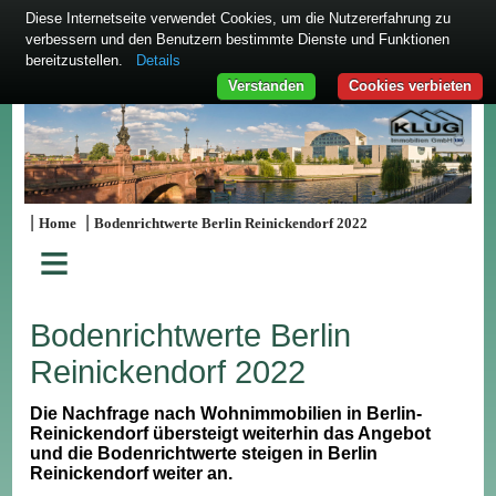
Diese Internetseite verwendet Cookies, um die Nutzererfahrung zu
verbessern und den Benutzern bestimmte Dienste und Funktionen
bereitzustellen.
Details
Verstanden
Cookies verbieten
|
|
Home
Bodenrichtwerte Berlin Reinickendorf 2022
≡
Bodenrichtwerte Berlin
Reinickendorf 2022
Die Nachfrage nach Wohnimmobilien in Berlin-
Reinickendorf übersteigt weiterhin das Angebot
und die Bodenrichtwerte steigen in Berlin
Reinickendorf weiter an.