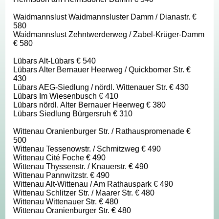
Waidmannslust Waidmannsluster Damm / Dianastr. €
580
Waidmannslust Zehntwerderweg / Zabel-Krüger-Damm
€ 580
Lübars Alt-Lübars € 540
Lübars Alter Bernauer Heerweg / Quickborner Str. €
430
Lübars AEG-Siedlung / nördl. Wittenauer Str. € 430
Lübars Im Wiesenbusch € 410
Lübars nördl. Alter Bernauer Heerweg € 380
Lübars Siedlung Bürgersruh € 310
Wittenau Oranienburger Str. / Rathauspromenade €
500
Wittenau Tessenowstr. / Schmitzweg € 490
Wittenau Cité Foche € 490
Wittenau Thyssenstr. / Knauerstr. € 490
Wittenau Pannwitzstr. € 490
Wittenau Alt-Wittenau / Am Rathauspark € 490
Wittenau Schlitzer Str. / Maarer Str. € 480
Wittenau Wittenauer Str. € 480
Wittenau Oranienburger Str. € 480