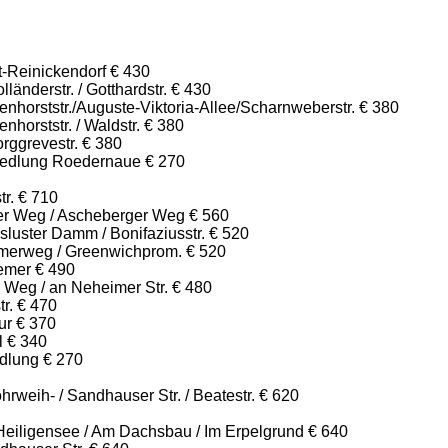
t-Reinickendorf € 430
länderstr. / Gotthardstr. € 430
enhorststr./Auguste-Viktoria-Allee/Scharnweberstr. € 380
nhorststr. / Waldstr. € 380
rggrevestr. € 380
iedlung Roedernaue € 270
tr. € 710
ker Weg / Ascheberger Weg € 560
luster Damm / Bonifaziusstr. € 520
merweg / Greenwichprom. € 520
emer € 490
 Weg / an Neheimer Str. € 480
tr. € 470
ur € 370
l € 340
dlung € 270
weih- / Sandhauser Str. / Beatestr. € 620
Heiligensee / Am Dachsbau / Im Erpelgrund € 640