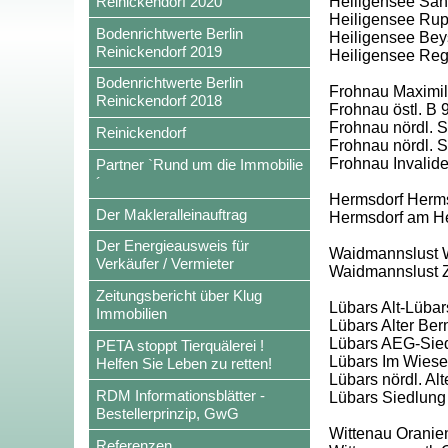
Reinickendorf 2020
Heiligensee San
Heiligensee Rup
Bodenrichtwerte Berlin
Heiligensee Beys
Reinickendorf 2019
Heiligensee Re
Bodenrichtwerte Berlin
Frohnau Maximili
Reinickendorf 2018
Frohnau östl. B 
Frohnau nördl. Sc
Reinickendorf
Frohnau nördl. S
Frohnau Invalid
Partner `Rund um die Immobilie
´
Hermsdorf Herms
Der Makleralleinauftrag
Hermsdorf am H
Der Energieausweis für
Waidmannslust W
Verkäufer / Vermieter
Waidmannslust 
Zeitungsbericht über Klug
Lübars Alt-Lübar
Immobilien
Lübars Alter Ber
Lübars AEG-Siedl
PETA stoppt Tierquälerei !
Lübars Im Wies
Helfen Sie Leben zu retten!
Lübars nördl. Al
RDM Informationsblätter -
Lübars Siedlung
Bestellerprinzip, GwG
Wittenau Oranie
Referenzen