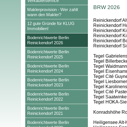
Verkäuferservice
BRW 2026
Maklerprovision - Wer zahlt
wann den Makler?
Reinickendorf Al
12 gute Gründe für KLUG
Reinickendorf Hol
Immobilien!
Reinickendorf Ki
Reinickendorf Kie
Bodenrichtwerte Berlin
Reinickendorf Bo
Reinickendorf 2026
Reinickendorf S
Bodenrichtwerte Berlin
Tegel Gabrielens
Reinickendorf 2025
Tegel Billerbec
Bodenrichtwerte Berlin
Tegel Waidmanns
Reinickendorf 2024
Tegel Eisenham
Tegel Cité Guyn
Bodenrichtwerte Berlin
Tegel Liesborner
Reinickendorf 2023
Tegel Karolinens
Tegel Cité Paste
Bodenrichtwerte Berlin
Tegel Saatwinke
Reinickendorf 2022
Tegel HOKA-Sie
Bodenrichtwerte Berlin
Konradshöhe Rohr
Reinickendorf 2021
Bodenrichtwerte Berlin
Heiligensee Alt-