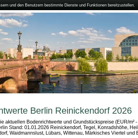
ssern und den Benutzern bestimmte Dienste und Funktionen bereitzustellen.
htwerte Berlin Reinickendorf 2026
die aktuellen Bodenrichtwerte und Grundstückspreise (EUR/m² -
rlin Stand: 01.01.2026 Reinickendorf, Tegel, Konradshöhe, Hei
orf, Waidmannslust, Lübars, Wittenau, Märkisches Viertel und