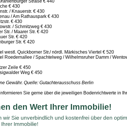
Oranienburger Straße € 440
oche € 430
str. / Knauerstr. € 430
tenau / Am Rathauspark € 430
zstr. € 430
owstr. / Schmitzweg € 430
r Str. / Maarer Str. € 420
uer Str. € 420
burger Str. € 420
l westl. Quickborner Str./ nördl. Märkisches Viertel € 520
tel Roedernallee / Spachtelweg / Wilhelmsruher Damm / Wento
zer Zeile € 450
sigwalder Weg € 450
ne Gewähr. Quelle: Gutachterausschuss Berlin
informieren Sie gerne über die jeweiligen Bodenrichtwerte in 
en den Wert Ihrer Immobilie!
 wir Sie unverbindlich und kostenfrei über den opti
Ihrer Immobilie!