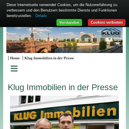
Diese Internetseite verwendet Cookies, um die Nutzererfahrung zu
verbessern und den Benutzern bestimmte Dienste und Funktionen
bereitzustellen.
Details
Verstanden
Cookies verbieten
|
|
Home
Klug Immobilien in der Presse
≡
Klug Immobilien in der Presse