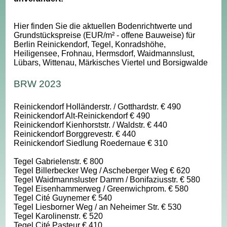
Hier finden Sie die aktuellen Bodenrichtwerte und
Grundstückspreise (EUR/m² - offene Bauweise) für
Berlin Reinickendorf, Tegel, Konradshöhe,
Heiligensee, Frohnau, Hermsdorf, Waidmannslust,
Lübars, Wittenau, Märkisches Viertel und Borsigwalde
BRW 2023
Reinickendorf Holländerstr. / Gotthardstr. € 490
Reinickendorf Alt-Reinickendorf € 490
Reinickendorf Kienhorststr. / Waldstr. € 440
Reinickendorf Borggrevestr. € 440
Reinickendorf Siedlung Roedernaue € 310
Tegel Gabrielenstr. € 800
Tegel Billerbecker Weg / Ascheberger Weg € 620
Tegel Waidmannsluster Damm / Bonifaziusstr. € 580
Tegel Eisenhammerweg / Greenwichprom. € 580
Tegel Cité Guynemer € 540
Tegel Liesborner Weg / an Neheimer Str. € 530
Tegel Karolinenstr. € 520
Tegel Cité Pasteur € 410