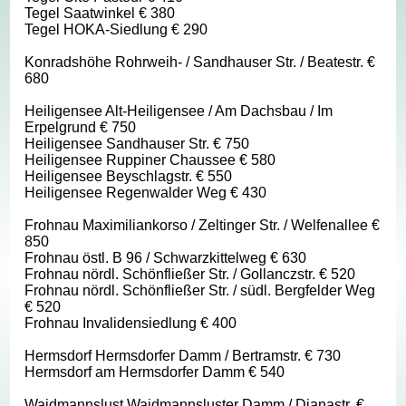
Tegel Saatwinkel € 380
Tegel HOKA-Siedlung € 290
Konradshöhe Rohrweih- / Sandhauser Str. / Beatestr. €
680
Heiligensee Alt-Heiligensee / Am Dachsbau / Im
Erpelgrund € 750
Heiligensee Sandhauser Str. € 750
Heiligensee Ruppiner Chaussee € 580
Heiligensee Beyschlagstr. € 550
Heiligensee Regenwalder Weg € 430
Frohnau Maximiliankorso / Zeltinger Str. / Welfenallee €
850
Frohnau östl. B 96 / Schwarzkittelweg € 630
Frohnau nördl. Schönfließer Str. / Gollanczstr. € 520
Frohnau nördl. Schönfließer Str. / südl. Bergfelder Weg
€ 520
Frohnau Invalidensiedlung € 400
Hermsdorf Hermsdorfer Damm / Bertramstr. € 730
Hermsdorf am Hermsdorfer Damm € 540
Waidmannslust Waidmannsluster Damm / Dianastr. €