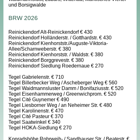
und Borsigwalde
BRW 2026
Reinickendorf Alt-Reinickendorf € 430
Reinickendorf Holländerstr. / Gotthardstr. € 430
Reinickendorf Kienhorststr./Auguste-Viktoria-
Allee/Scharnweberstr. € 380
Reinickendorf Kienhorststr. / Waldstr. € 380
Reinickendorf Borggrevestr. € 380
Reinickendorf Siedlung Roedernaue € 270
Tegel Gabrielenstr. € 710
Tegel Billerbecker Weg / Ascheberger Weg € 560
Tegel Waidmannsluster Damm / Bonifaziusstr. € 520
Tegel Eisenhammerweg / Greenwichprom. € 520
Tegel Cité Guynemer € 490
Tegel Liesborner Weg / an Neheimer Str. € 480
Tegel Karolinenstr. € 470
Tegel Cité Pasteur € 370
Tegel Saatwinkel € 340
Tegel HOKA-Siedlung € 270
Konradshöhe Rohrweih- / Sandhauser Str. / Beatestr. €