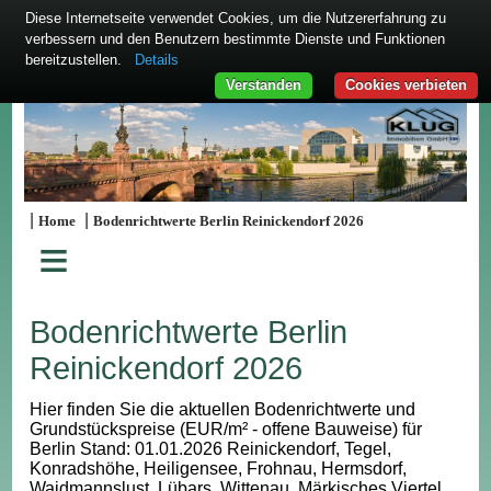
Diese Internetseite verwendet Cookies, um die Nutzererfahrung zu
verbessern und den Benutzern bestimmte Dienste und Funktionen
bereitzustellen.
Details
Verstanden
Cookies verbieten
|
|
Home
Bodenrichtwerte Berlin Reinickendorf 2026
≡
Bodenrichtwerte Berlin
Reinickendorf 2026
Hier finden Sie die aktuellen Bodenrichtwerte und
Grundstückspreise (EUR/m² - offene Bauweise) für
Berlin Stand: 01.01.2026 Reinickendorf, Tegel,
Konradshöhe, Heiligensee, Frohnau, Hermsdorf,
Waidmannslust, Lübars, Wittenau, Märkisches Viertel