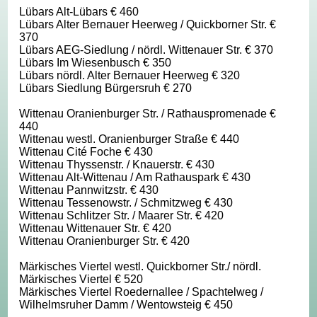
Lübars Alt-Lübars € 460
Lübars Alter Bernauer Heerweg / Quickborner Str. €
370
Lübars AEG-Siedlung / nördl. Wittenauer Str. € 370
Lübars Im Wiesenbusch € 350
Lübars nördl. Alter Bernauer Heerweg € 320
Lübars Siedlung Bürgersruh € 270
Wittenau Oranienburger Str. / Rathauspromenade €
440
Wittenau westl. Oranienburger Straße € 440
Wittenau Cité Foche € 430
Wittenau Thyssenstr. / Knauerstr. € 430
Wittenau Alt-Wittenau / Am Rathauspark € 430
Wittenau Pannwitzstr. € 430
Wittenau Tessenowstr. / Schmitzweg € 430
Wittenau Schlitzer Str. / Maarer Str. € 420
Wittenau Wittenauer Str. € 420
Wittenau Oranienburger Str. € 420
Märkisches Viertel westl. Quickborner Str./ nördl.
Märkisches Viertel € 520
Märkisches Viertel Roedernallee / Spachtelweg /
Wilhelmsruher Damm / Wentowsteig € 450