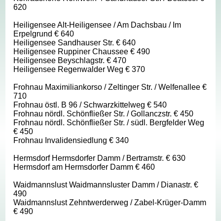
620
Heiligensee Alt-Heiligensee / Am Dachsbau / Im
Erpelgrund € 640
Heiligensee Sandhauser Str. € 640
Heiligensee Ruppiner Chaussee € 490
Heiligensee Beyschlagstr. € 470
Heiligensee Regenwalder Weg € 370
Frohnau Maximiliankorso / Zeltinger Str. / Welfenallee €
710
Frohnau östl. B 96 / Schwarzkittelweg € 540
Frohnau nördl. Schönfließer Str. / Gollanczstr. € 450
Frohnau nördl. Schönfließer Str. / südl. Bergfelder Weg
€ 450
Frohnau Invalidensiedlung € 340
Hermsdorf Hermsdorfer Damm / Bertramstr. € 630
Hermsdorf am Hermsdorfer Damm € 460
Waidmannslust Waidmannsluster Damm / Dianastr. €
490
Waidmannslust Zehntwerderweg / Zabel-Krüger-Damm
€ 490