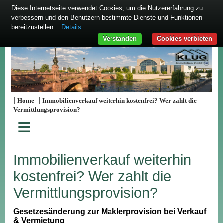
Diese Internetseite verwendet Cookies, um die Nutzererfahrung zu
verbessern und den Benutzern bestimmte Dienste und Funktionen
bereitzustellen.
Details
Verstanden
Cookies verbieten
|
|
Home
Immobilienverkauf weiterhin kostenfrei? Wer zahlt die
Vermittlungsprovision?
≡
Immobilienverkauf weiterhin
kostenfrei? Wer zahlt die
Vermittlungsprovision?
Gesetzesänderung zur Maklerprovision bei Verkauf
& Vermietung