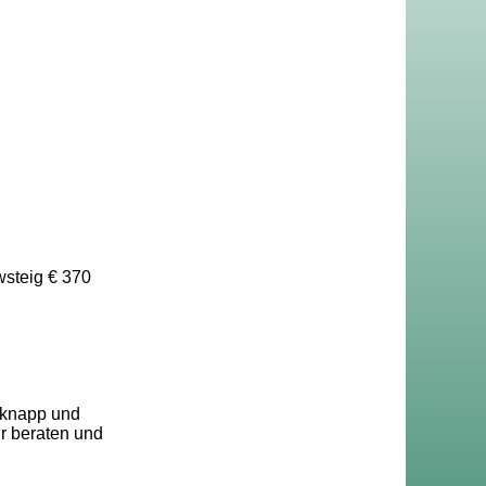
wsteig € 370
 knapp und
ir beraten und