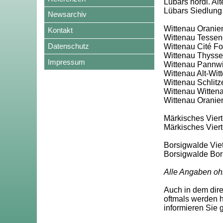
Lübars nördl. Al
Lübars Siedlung
Newsarchiv
Wittenau Oranie
Kontakt
Wittenau Tessen
Datenschutz
Wittenau Cité F
Wittenau Thyssen
Impressum
Wittenau Pannwit
Wittenau Alt-Wit
Wittenau Schlitze
Wittenau Wittena
Wittenau Oranien
Märkisches Vierte
Märkisches Vier
Borsigwalde Viet
Borsigwalde Bor
Alle Angaben oh
Auch in dem dir
oftmals werden h
informieren Sie 