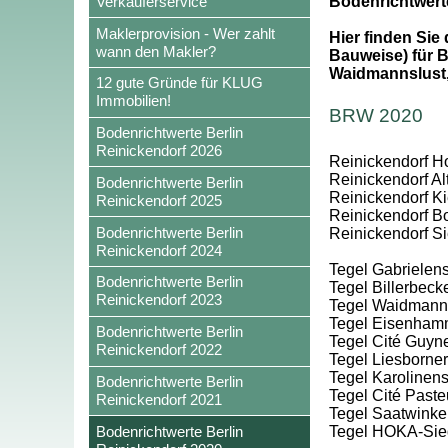
Verkäuferservice
Bodenrichtwert
Maklerprovision - Wer zahlt
Hier finden Sie
wann den Makler?
Bauweise) für B
Waidmannslust,
12 gute Gründe für KLUG
Immobilien!
BRW 2020
Bodenrichtwerte Berlin
Reinickendorf 2026
Reinickendorf Hol
Reinickendorf Al
Bodenrichtwerte Berlin
Reinickendorf Kie
Reinickendorf 2025
Reinickendorf Bo
Bodenrichtwerte Berlin
Reinickendorf S
Reinickendorf 2024
Tegel Gabrielens
Bodenrichtwerte Berlin
Tegel Billerbec
Reinickendorf 2023
Tegel Waidmanns
Tegel Eisenham
Bodenrichtwerte Berlin
Tegel Cité Guyn
Reinickendorf 2022
Tegel Liesborner
Tegel Karolinens
Bodenrichtwerte Berlin
Tegel Cité Paste
Reinickendorf 2021
Tegel Saatwinke
Bodenrichtwerte Berlin
Tegel HOKA-Sie