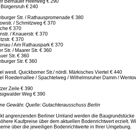
ter Bernauer Heerweg € 290
 Bürgersruh € 240
nburger Str. / Rathauspromenade € 380
owstr. / Schmitzweg € 370
oche € 370
str. / Knauerstr. € 370
zstr. € 370
tenau / Am Rathauspark € 370
r Str. / Maarer Str. € 360
uer Str. € 360
burger Str. € 360
l westl. Quickborner Str./ nördl. Märkisches Viertel € 440
tel Roedernallee / Spachtelweg / Wilhelmsruher Damm / Wento
zer Zeile € 390
sigwalder Weg € 390
ne Gewähr. Quelle: Gutachterausschuss Berlin
ekt angrenzenden Berliner Umland werden die Baugrundstücke
öhere Kaufpreise über dem aktuellen Bodenrichtwert erzielt. W
gerne über die jeweiligen Bodenrichtwerte in Ihrer Umgebung.