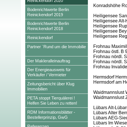
Reinickendorf 2020
Konradshöhe Rohr
Bodenrichtwerte Berlin
Reinickendorf 2019
Heiligensee San
Heiligensee Alt-
Bodenrichtwerte Berlin
Heiligensee Rup
Reinickendorf 2018
Heiligensee Beys
Heiligensee Re
Reinickendorf
Frohnau Maximili
Partner `Rund um die Immobilie
Frohnau östl. B 
´
Frohnau nördl. Sc
Der Makleralleinauftrag
Frohnau nördl. S
Frohnau Invalid
Der Energieausweis für
Verkäufer / Vermieter
Hermsdorf Herms
Hermsdorf am H
Zeitungsbericht über Klug
Immobilien
Waidmannslust W
Waidmannslust 
PETA stoppt Tierquälerei !
Helfen Sie Leben zu retten!
Lübars Alt-Lübar
RDM Informationsblätter -
Lübars Alter Ber
Bestellerprinzip, GwG
Lübars AEG-Siedl
Lübars Im Wies
Referenzen