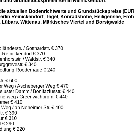
e und Grundstückspreise Berlin Reinickendorf:
 die aktuellen Bodenrichtwerte und Grundstückspreise (EUR
erlin Reinickendorf, Tegel, Konradshöhe, Heiligensee, Fro
 Lübars, Wittenau, Märkisches Viertel und Borsigwalde
länderstr. / Gotthardstr. € 370
t-Reinickendorf € 370
nhorststr. / Waldstr. € 340
rggrevestr. € 340
iedlung Roedernaue € 240
tr. € 600
ker Weg / Ascheberger Weg € 470
luster Damm / Bonifaziusstr. € 440
merweg / Greenwichprom. € 440
emer € 410
 Weg / an Neheimer Str. € 400
tr. € 390
ur € 310
l € 290
dlung € 220