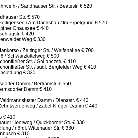
weih- / Sandhauser Str. / Beatestr. € 520
dhauser Str. € 570
Heiligensee / Am Dachsbau / Im Erpelgrund € 570
piner Chaussee € 440
chlagstr. € 420
genwalder Weg € 330
ankorso / Zeltinger Str. / Welfenallee € 700
96 / Schwarzkittelweg € 500
hönfließer Str. / Gollanczstr. € 410
chönfließer Str. / südl. Bergfelder Weg € 410
ensiedlung € 320
dorfer Damm / Bertramstr. € 550
ermsdorfer Damm € 410
aidmannsluster Damm / Dianastr. € 440
Zehntwerderweg / Zabel-Krüger-Damm € 440
s € 410
nauer Heerweg / Quickborner Str. € 330
ung / nördl. Wittenauer Str. € 330
enbusch € 310