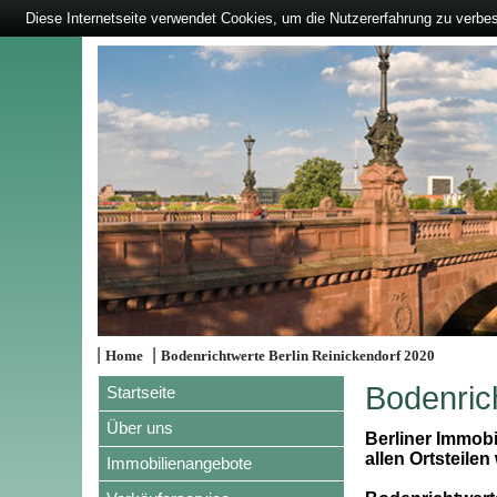
Diese Internetseite verwendet Cookies, um die Nutzererfahrung zu verbe
|
|
Home
Bodenrichtwerte Berlin Reinickendorf 2020
Bodenric
Startseite
Über uns
Berliner Immobi
allen Ortsteilen 
Immobilienangebote