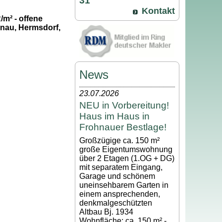
31
Kontakt
/m² - offene
hnau, Hermsdorf,
News
23.07.2026
NEU in Vorbereitung!
Haus im Haus in
Frohnauer Bestlage!
Großzügige ca. 150 m²
große Eigentumswohnung
über 2 Etagen (1.OG + DG)
mit separatem Eingang,
Garage und schönem
uneinsehbarem Garten in
einem ansprechenden,
denkmalgeschützten
Altbau Bj. 1934
Wohnfläche: ca. 150 m² -