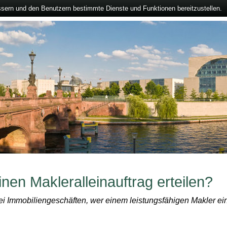
ssern und den Benutzern bestimmte Dienste und Funktionen bereitzustellen.
en Makleralleinauftrag erteilen?
bei Immobiliengeschäften, wer einem leistungsfähigen Makler ein