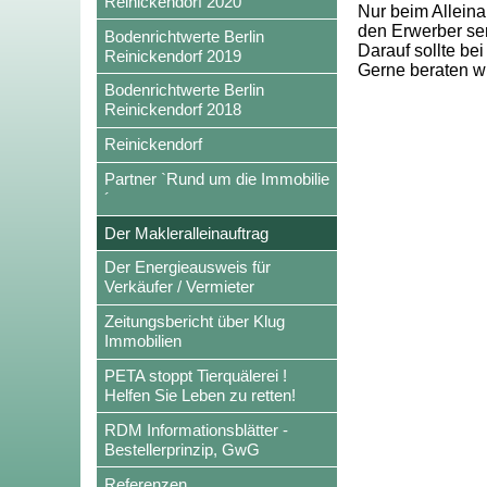
Reinickendorf 2020
Nur beim Alleinau
den Erwerber ser
Bodenrichtwerte Berlin
Darauf sollte bei
Reinickendorf 2019
Gerne beraten wi
Bodenrichtwerte Berlin
Reinickendorf 2018
Reinickendorf
Partner `Rund um die Immobilie
´
Der Makleralleinauftrag
Der Energieausweis für
Verkäufer / Vermieter
Zeitungsbericht über Klug
Immobilien
PETA stoppt Tierquälerei !
Helfen Sie Leben zu retten!
RDM Informationsblätter -
Bestellerprinzip, GwG
Referenzen