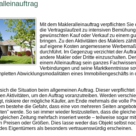
lleinauftrag
Mit dem Makleralleinauftrag verpflichten Sie 
die Vertragslaufzeit zu intensiven Bemühun
gewünschten Kauf oder Verkauf zu einem gu
bringen. Zu den Aktivitäten des Maklers zählt
auf eigene Kosten angemessene Werbema
durchführt. Im Gegenzug verzichtet der Auftr
andere Makler oder Dritte einzuschalten. Der 
einem Alleinauftrag sein ganzes Fachwissen
Verbindungen und seine Marktkenntnisse so
mpletten Abwicklungsmodalitäten eines Immobiliengeschäfts in 
sich die Situation beim allgemeinen Auftrag. Dieser verpflichtet
en Aktivitäten, um den Auftrag voranzutreiben. Werden verschi
agt, riskiere der mögliche Käufer, am Ende mehrmals die volle P
m bestehe die Gefahr, dass eine von mehreren Seiten angebot
en" werde. So sei immer wieder festzustellen, dass die gleiche
 gleichen Zeitung mehrfach inseriert werde – teilweise sogar mit
n Preisen oder Größen. Dies lasse weder das Objekt selbst noc
 des Eigentümers als besonders vertrauenswürdig erscheinen.