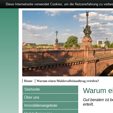
Diese Internetseite verwendet Cookies, um die Nutzererfahrung zu verbe
|
|
Home
Warum einen Makleralleinauftrag erteilen?
Warum ein
Startseite
Über uns
Gut beraten ist 
erteilt.
Immobilienangebote