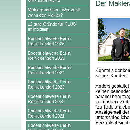
Verkäuferservice
Der Maklera
Maklerprovision - Wer zahlt
wann den Makler?
12 gute Gründe für KLUG
Immobilien!
Bodenrichtwerte Berlin
Reinickendorf 2026
Bodenrichtwerte Berlin
Reinickendorf 2025
Bodenrichtwerte Berlin
Kenntnis der ko
Reinickendorf 2024
seines Kunden.
Bodenrichtwerte Berlin
Anders gestaltet 
Reinickendorf 2023
keinen besonder
Bodenrichtwerte Berlin
parallel beauftr
Reinickendorf 2022
zu müssen. Zude
"zu Tode angebot
Bodenrichtwerte Berlin
Anzeigenteil der
Reinickendorf 2021
unterschiedliche
Verkaufsabsicht
Bodenrichtwerte Berlin