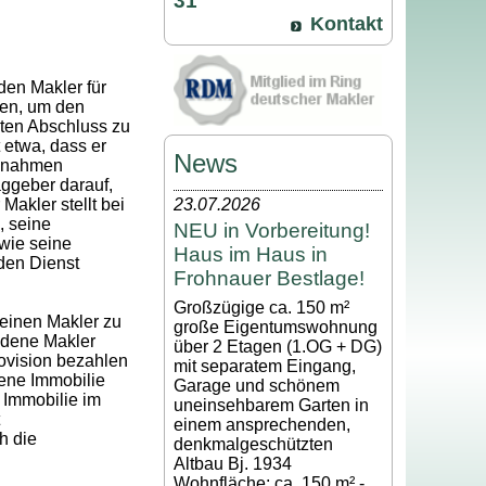
31
Kontakt
den Makler für
gen, um den
ten Abschluss zu
 etwa, dass er
News
ßnahmen
aggeber darauf,
Makler stellt bei
23.07.2026
, seine
NEU in Vorbereitung!
wie seine
Haus im Haus in
den Dienst
Frohnauer Bestlage!
Großzügige ca. 150 m²
 einen Makler zu
große Eigentumswohnung
edene Makler
über 2 Etagen (1.OG + DG)
rovision bezahlen
mit separatem Eingang,
ene Immobilie
Garage und schönem
 Immobilie im
uneinsehbarem Garten in
einem ansprechenden,
h die
denkmalgeschützten
Altbau Bj. 1934
Wohnfläche: ca. 150 m² -