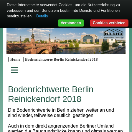
Diese Internetseite verwendet Cookies, um die Nutzererfahrung zu
verbessern und den Benutzern bestimmte Dienste und Funktionen
bereitzustellen.
Details
Verstanden
Cookies verbieten
|
|
Home
Bodenrichtwerte Berlin Reinickendorf 2018
≡
Bodenrichtwerte Berlin
Reinickendorf 2018
Die Bodenrichtwerte in Berlin ziehen weiter an und
sind wieder, teilweise deutlich, gestiegen.
Auch in dem direkt angrenzenden Berliner Umland
werden die Baugrundstücke knapp und oftmals werden