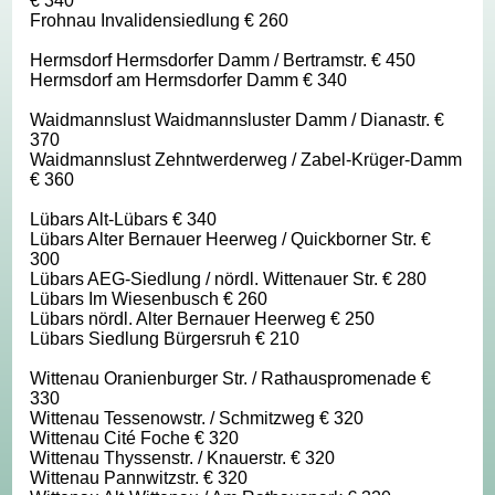
€ 340
Frohnau Invalidensiedlung € 260
Hermsdorf Hermsdorfer Damm / Bertramstr. € 450
Hermsdorf am Hermsdorfer Damm € 340
Waidmannslust Waidmannsluster Damm / Dianastr. €
370
Waidmannslust Zehntwerderweg / Zabel-Krüger-Damm
€ 360
Lübars Alt-Lübars € 340
Lübars Alter Bernauer Heerweg / Quickborner Str. €
300
Lübars AEG-Siedlung / nördl. Wittenauer Str. € 280
Lübars Im Wiesenbusch € 260
Lübars nördl. Alter Bernauer Heerweg € 250
Lübars Siedlung Bürgersruh € 210
Wittenau Oranienburger Str. / Rathauspromenade €
330
Wittenau Tessenowstr. / Schmitzweg € 320
Wittenau Cité Foche € 320
Wittenau Thyssenstr. / Knauerstr. € 320
Wittenau Pannwitzstr. € 320