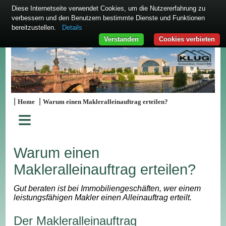
Diese Internetseite verwendet Cookies, um die Nutzererfahrung zu
verbessern und den Benutzern bestimmte Dienste und Funktionen
bereitzustellen.
Details
Verstanden
Cookies verbieten
|
|
Home
Warum einen Makleralleinauftrag erteilen?
≡
Warum einen
Makleralleinauftrag erteilen?
Gut beraten ist bei Immobiliengeschäften, wer einem
leistungsfähigen Makler einen Alleinauftrag erteilt.
Der Makleralleinauftrag