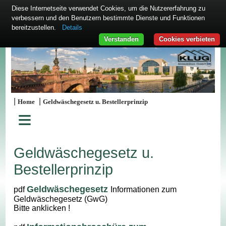
Diese Internetseite verwendet Cookies, um die Nutzererfahrung zu
verbessern und den Benutzern bestimmte Dienste und Funktionen
bereitzustellen.
Details
Verstanden
Cookies verbieten
|
|
Home
Geldwäschegesetz u. Bestellerprinzip
≡
Geldwäschegesetz u.
Bestellerprinzip
Geldwäschegesetz
pdf
Informationen zum
Geldwäschegesetz (GwG)
Bitte anklicken !