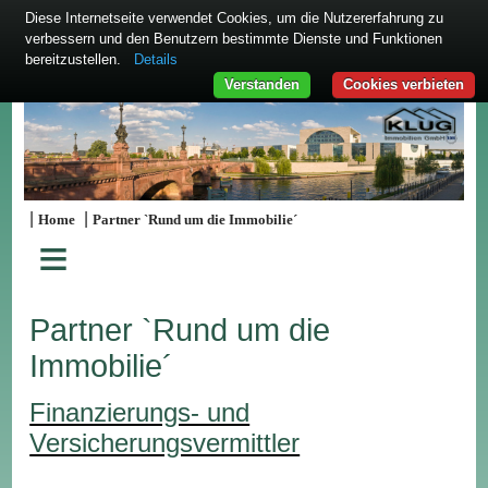
Diese Internetseite verwendet Cookies, um die Nutzererfahrung zu
verbessern und den Benutzern bestimmte Dienste und Funktionen
bereitzustellen.
Details
Verstanden
Cookies verbieten
|
|
Home
Partner `Rund um die Immobilie´
≡
Partner `Rund um die
Immobilie´
Finanzierungs- und
Versicherungsvermittler