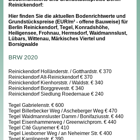
Reinickendorf:
Hier finden Sie die aktuellen Bodenrichtwerte und
Grundstückspreise (EUR/m² - offene Bauweise) für
Berlin Reinickendorf, Tegel, Konradshöhe,
Heiligensee, Frohnau, Hermsdorf, Waidmannslust,
Lübars, Wittenau, Märkisches Viertel und
Borsigwalde
BRW 2020
Reinickendorf Holländerstr. / Gotthardstr. € 370
Reinickendorf Alt-Reinickendorf € 370
Reinickendorf Kienhorststr. / Waldstr. € 340
Reinickendorf Borggrevestr. € 340
Reinickendorf Siedlung Roedernaue € 240
Tegel Gabrielenstr. € 600
Tegel Billerbecker Weg / Ascheberger Weg € 470
Tegel Waidmannsluster Damm / Bonifaziusstr. € 440
Tegel Eisenhammerweg / Greenwichprom. € 440
Tegel Cité Guynemer € 410
Tegel Liesborner Weg / an Neheimer Str. € 400
Tegel Karolinenstr. € 390