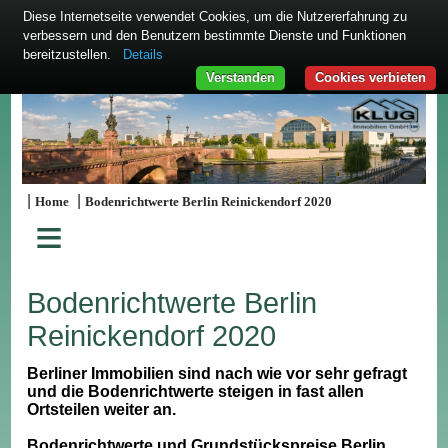
Diese Internetseite verwendet Cookies, um die Nutzererfahrung zu
verbessern und den Benutzern bestimmte Dienste und Funktionen
bereitzustellen.
Details
Verstanden
Cookies verbieten
|
|
Home
Bodenrichtwerte Berlin Reinickendorf 2020
≡
Bodenrichtwerte Berlin
Reinickendorf 2020
Berliner Immobilien sind nach wie vor sehr gefragt
und die Bodenrichtwerte steigen in fast allen
Ortsteilen weiter an.
Bodenrichtwerte und Grundstückspreise Berlin