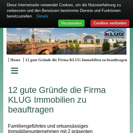
Diese Internetseite verwendet Cookies, um die Nutzererfahrung zu
verbessern und den Benutzern bestimmte Dienste und Funktionen
bereitzustellen.
Details
Verstanden
Cookies verbieten
|
|
Home
12 gute Gründe die Firma KLUG Immobilien zu beauftragen
≡
12 gute Gründe die Firma
KLUG Immobilien zu
beauftragen
Familiengeführtes und ortsansässiges
Immobilienunternehmen mit 2 präsenten