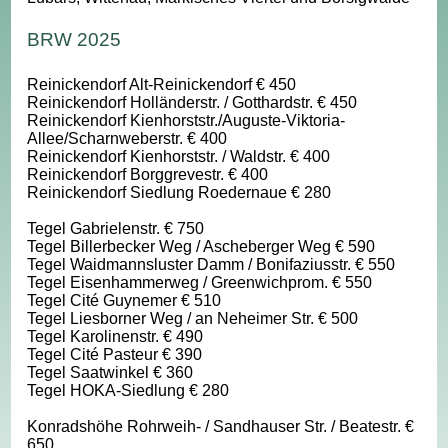
BRW 2025
Reinickendorf Alt-Reinickendorf € 450
Reinickendorf Holländerstr. / Gotthardstr. € 450
Reinickendorf Kienhorststr./Auguste-Viktoria-
Allee/Scharnweberstr. € 400
Reinickendorf Kienhorststr. / Waldstr. € 400
Reinickendorf Borggrevestr. € 400
Reinickendorf Siedlung Roedernaue € 280
Tegel Gabrielenstr. € 750
Tegel Billerbecker Weg / Ascheberger Weg € 590
Tegel Waidmannsluster Damm / Bonifaziusstr. € 550
Tegel Eisenhammerweg / Greenwichprom. € 550
Tegel Cité Guynemer € 510
Tegel Liesborner Weg / an Neheimer Str. € 500
Tegel Karolinenstr. € 490
Tegel Cité Pasteur € 390
Tegel Saatwinkel € 360
Tegel HOKA-Siedlung € 280
Konradshöhe Rohrweih- / Sandhauser Str. / Beatestr. €
650