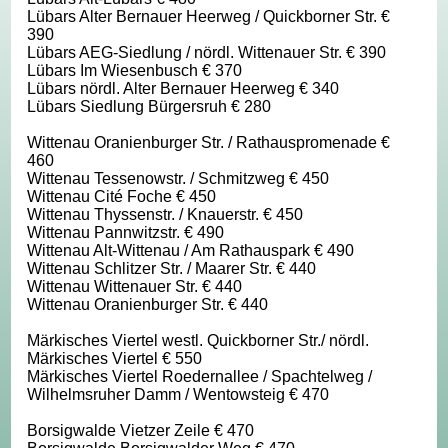
Lübars Alter Bernauer Heerweg / Quickborner Str. €
390
Lübars AEG-Siedlung / nördl. Wittenauer Str. € 390
Lübars Im Wiesenbusch € 370
Lübars nördl. Alter Bernauer Heerweg € 340
Lübars Siedlung Bürgersruh € 280
Wittenau Oranienburger Str. / Rathauspromenade €
460
Wittenau Tessenowstr. / Schmitzweg € 450
Wittenau Cité Foche € 450
Wittenau Thyssenstr. / Knauerstr. € 450
Wittenau Pannwitzstr. € 490
Wittenau Alt-Wittenau / Am Rathauspark € 490
Wittenau Schlitzer Str. / Maarer Str. € 440
Wittenau Wittenauer Str. € 440
Wittenau Oranienburger Str. € 440
Märkisches Viertel westl. Quickborner Str./ nördl.
Märkisches Viertel € 550
Märkisches Viertel Roedernallee / Spachtelweg /
Wilhelmsruher Damm / Wentowsteig € 470
Borsigwalde Vietzer Zeile € 470