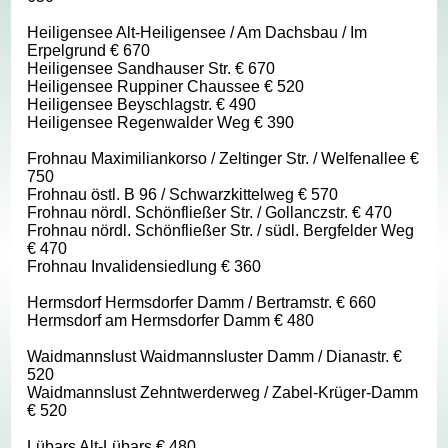
Heiligensee Alt-Heiligensee / Am Dachsbau / Im
Erpelgrund € 670
Heiligensee Sandhauser Str. € 670
Heiligensee Ruppiner Chaussee € 520
Heiligensee Beyschlagstr. € 490
Heiligensee Regenwalder Weg € 390
Frohnau Maximiliankorso / Zeltinger Str. / Welfenallee €
750
Frohnau östl. B 96 / Schwarzkittelweg € 570
Frohnau nördl. Schönfließer Str. / Gollanczstr. € 470
Frohnau nördl. Schönfließer Str. / südl. Bergfelder Weg
€ 470
Frohnau Invalidensiedlung € 360
Hermsdorf Hermsdorfer Damm / Bertramstr. € 660
Hermsdorf am Hermsdorfer Damm € 480
Waidmannslust Waidmannsluster Damm / Dianastr. €
520
Waidmannslust Zehntwerderweg / Zabel-Krüger-Damm
€ 520
Lübars Alt-Lübars € 480