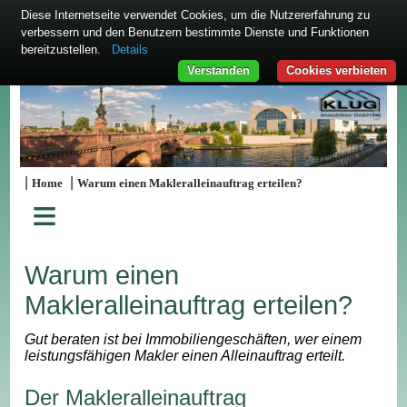
Diese Internetseite verwendet Cookies, um die Nutzererfahrung zu
verbessern und den Benutzern bestimmte Dienste und Funktionen
bereitzustellen.
Details
Verstanden
Cookies verbieten
|
|
Home
Warum einen Makleralleinauftrag erteilen?
≡
Warum einen
Makleralleinauftrag erteilen?
Gut beraten ist bei Immobiliengeschäften, wer einem
leistungsfähigen Makler einen Alleinauftrag erteilt.
Der Makleralleinauftrag