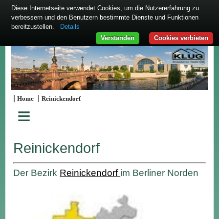
Diese Internetseite verwendet Cookies, um die Nutzererfahrung zu
verbessern und den Benutzern bestimmte Dienste und Funktionen
bereitzustellen.
Details
Verstanden
Cookies verbieten
|
|
Home
Reinickendorf
≡
Reinickendorf
Der Bezirk
Reinickendorf
im Berliner Norden