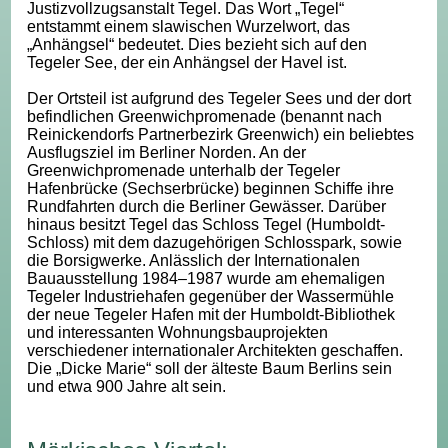
Justizvollzugsanstalt Tegel. Das Wort „Tegel“
entstammt einem slawischen Wurzelwort, das
„Anhängsel“ bedeutet. Dies bezieht sich auf den
Tegeler See, der ein Anhängsel der Havel ist.
Der Ortsteil ist aufgrund des Tegeler Sees und der dort
befindlichen Greenwichpromenade (benannt nach
Reinickendorfs Partnerbezirk Greenwich) ein beliebtes
Ausflugsziel im Berliner Norden. An der
Greenwichpromenade unterhalb der Tegeler
Hafenbrücke (Sechserbrücke) beginnen Schiffe ihre
Rundfahrten durch die Berliner Gewässer. Darüber
hinaus besitzt Tegel das Schloss Tegel (Humboldt-
Schloss) mit dem dazugehörigen Schlosspark, sowie
die Borsigwerke. Anlässlich der Internationalen
Bauausstellung 1984–1987 wurde am ehemaligen
Tegeler Industriehafen gegenüber der Wassermühle
der neue Tegeler Hafen mit der Humboldt-Bibliothek
und interessanten Wohnungsbauprojekten
verschiedener internationaler Architekten geschaffen.
Die „Dicke Marie“ soll der älteste Baum Berlins sein
und etwa 900 Jahre alt sein.