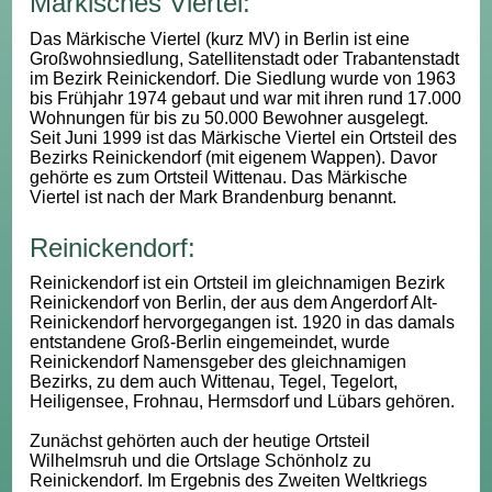
Märkisches Viertel:
Das Märkische Viertel (kurz MV) in Berlin ist eine
Großwohnsiedlung, Satellitenstadt oder Trabantenstadt
im Bezirk Reinickendorf. Die Siedlung wurde von 1963
bis Frühjahr 1974 gebaut und war mit ihren rund 17.000
Wohnungen für bis zu 50.000 Bewohner ausgelegt.
Seit Juni 1999 ist das Märkische Viertel ein Ortsteil des
Bezirks Reinickendorf (mit eigenem Wappen). Davor
gehörte es zum Ortsteil Wittenau. Das Märkische
Viertel ist nach der Mark Brandenburg benannt.
Reinickendorf:
Reinickendorf ist ein Ortsteil im gleichnamigen Bezirk
Reinickendorf von Berlin, der aus dem Angerdorf Alt-
Reinickendorf hervorgegangen ist. 1920 in das damals
entstandene Groß-Berlin eingemeindet, wurde
Reinickendorf Namensgeber des gleichnamigen
Bezirks, zu dem auch Wittenau, Tegel, Tegelort,
Heiligensee, Frohnau, Hermsdorf und Lübars gehören.
Zunächst gehörten auch der heutige Ortsteil
Wilhelmsruh und die Ortslage Schönholz zu
Reinickendorf. Im Ergebnis des Zweiten Weltkriegs