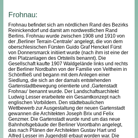
Frohnau:
Frohnau befindet sich am nördlichen Rand des Bezirks
Reinickendorf und damit am nordwestlichen Rand
Berlins. Frohnau wurde zwischen 1908 und 1910 von
der ‚Berliner Terrain-Centrale‘ angelegt, die von dem
oberschlesischen Fürsten Guido Graf Henckel Fürst
von Donnersmarck initiiert wurde (nach ihm ist eine der
drei Platzanlagen des Ortsteils benannt). Die
Gesellschaft kaufte 1907 Waldgelände links und rechts
der Berliner Nordbahn von der Familie von Veltheim in
Schönfließ und begann mit dem Anlegen einer
Siedlung, die sich an der damals entstehenden
Gartenstadtbewegung orientierte und ‚Gartenstadt
Frohnau‘ benannt wurde. Der Landschaftsarchitekt
Ludwig Lesser erarbeitete ein Gesamtkonzept nach
englischen Vorbildern. Den städtebaulichen
Wettbewerb zur Ausgestaltung der neuen Gartenstadt
gewannen die Architekten Joseph Brix und Felix
Genzmer. Die Gartenstadt wurde rund um das neue
Bahnhofsgebäude der Berliner Vorortbahn angelegt,
das nach Plänen der Architekten Gustav Hart und
Alfred Lesser im Jugendstil erbaut worden war. Die