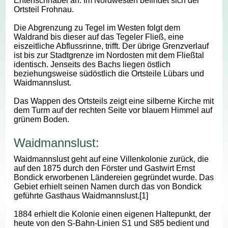
Entenschnabel an. Im Nordwesten befindet sich der
Ortsteil Frohnau.
Die Abgrenzung zu Tegel im Westen folgt dem
Waldrand bis dieser auf das Tegeler Fließ, eine
eiszeitliche Abflussrinne, trifft. Der übrige Grenzverlauf
ist bis zur Stadtgrenze im Nordosten mit dem Fließtal
identisch. Jenseits des Bachs liegen östlich
beziehungsweise südöstlich die Ortsteile Lübars und
Waidmannslust.
Das Wappen des Ortsteils zeigt eine silberne Kirche mit
dem Turm auf der rechten Seite vor blauem Himmel auf
grünem Boden.
Waidmannslust:
Waidmannslust geht auf eine Villenkolonie zurück, die
auf den 1875 durch den Förster und Gastwirt Ernst
Bondick erworbenen Ländereien gegründet wurde. Das
Gebiet erhielt seinen Namen durch das von Bondick
geführte Gasthaus Waidmannslust.[1]
1884 erhielt die Kolonie einen eigenen Haltepunkt, der
heute von den S-Bahn-Linien S1 und S85 bedient und