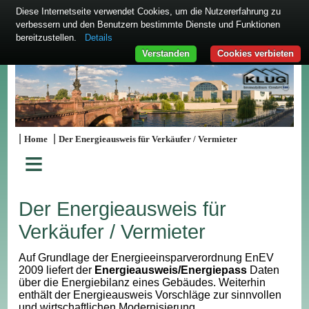
Diese Internetseite verwendet Cookies, um die Nutzererfahrung zu
verbessern und den Benutzern bestimmte Dienste und Funktionen
bereitzustellen.
Details
Verstanden
Cookies verbieten
|
|
Home
Der Energieausweis für Verkäufer / Vermieter
≡
Der Energieausweis für
Verkäufer / Vermieter
Auf Grundlage der Energieeinsparverordnung EnEV
2009 liefert der
Energieausweis/Energiepass
Daten
über die Energiebilanz eines Gebäudes. Weiterhin
enthält der Energieausweis Vorschläge zur sinnvollen
und wirtschaftlichen Modernisierung.