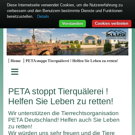
Diese Internetseite verwendet Cookies, um die Nutzererfahrung zu
verbessern und den Benutzern bestimmte Dienste und Funktionen
bereitzustellen.
Details
Verstanden
Cookies verbieten
|
|
Home
PETA stoppt Tierquälerei ! Helfen Sie Leben zu retten!
≡
PETA stoppt Tierquälerei !
Helfen Sie Leben zu retten!
Wir unterstützen die Tierrechtsorganisation
PETA Deutschland! Helfen auch Sie Leben
zu retten!
Wir würden uns sehr freuen und die Tiere