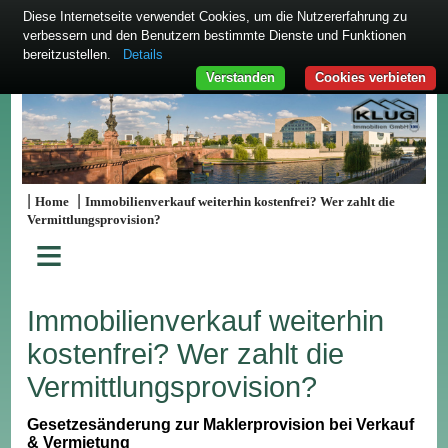
Diese Internetseite verwendet Cookies, um die Nutzererfahrung zu
verbessern und den Benutzern bestimmte Dienste und Funktionen
bereitzustellen.
Details
Verstanden
Cookies verbieten
|
|
Home
Immobilienverkauf weiterhin kostenfrei? Wer zahlt die
Vermittlungsprovision?
≡
Immobilienverkauf weiterhin
kostenfrei? Wer zahlt die
Vermittlungsprovision?
Gesetzesänderung zur Maklerprovision bei Verkauf
& Vermietung