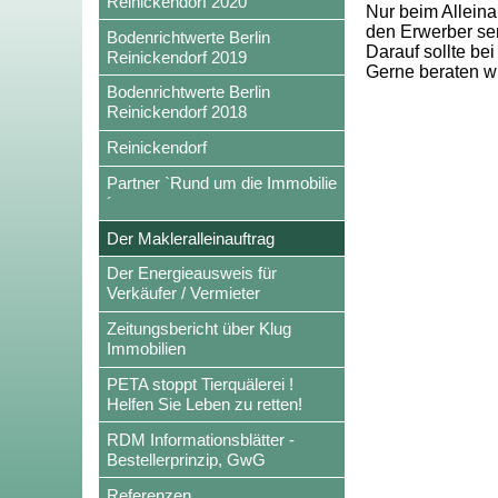
Reinickendorf 2020
Nur beim Alleinau
den Erwerber ser
Bodenrichtwerte Berlin
Darauf sollte bei
Reinickendorf 2019
Gerne beraten wi
Bodenrichtwerte Berlin
Reinickendorf 2018
Reinickendorf
Partner `Rund um die Immobilie
´
Der Makleralleinauftrag
Der Energieausweis für
Verkäufer / Vermieter
Zeitungsbericht über Klug
Immobilien
PETA stoppt Tierquälerei !
Helfen Sie Leben zu retten!
RDM Informationsblätter -
Bestellerprinzip, GwG
Referenzen