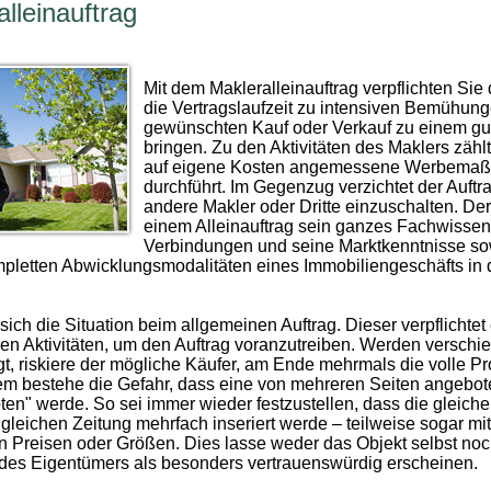
lleinauftrag
Mit dem Makleralleinauftrag verpflichten Sie 
die Vertragslaufzeit zu intensiven Bemühun
gewünschten Kauf oder Verkauf zu einem gu
bringen. Zu den Aktivitäten des Maklers zählt
auf eigene Kosten angemessene Werbema
durchführt. Im Gegenzug verzichtet der Auftr
andere Makler oder Dritte einzuschalten. Der 
einem Alleinauftrag sein ganzes Fachwissen
Verbindungen und seine Marktkenntnisse so
mpletten Abwicklungsmodalitäten eines Immobiliengeschäfts in 
sich die Situation beim allgemeinen Auftrag. Dieser verpflichtet
en Aktivitäten, um den Auftrag voranzutreiben. Werden verschi
agt, riskiere der mögliche Käufer, am Ende mehrmals die volle P
m bestehe die Gefahr, dass eine von mehreren Seiten angebot
en" werde. So sei immer wieder festzustellen, dass die gleiche
 gleichen Zeitung mehrfach inseriert werde – teilweise sogar mit
n Preisen oder Größen. Dies lasse weder das Objekt selbst noc
 des Eigentümers als besonders vertrauenswürdig erscheinen.