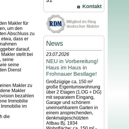
31
Kontakt
den Makler für
gen, um den
ten Abschluss zu
 etwa, dass er
News
ßnahmen
aggeber darauf,
Makler stellt bei
23.07.2026
, seine
NEU in Vorbereitung!
wie seine
Haus im Haus in
den Dienst
Frohnauer Bestlage!
Großzügige ca. 150 m²
 einen Makler zu
große Eigentumswohnung
edene Makler
über 2 Etagen (1.OG + DG)
rovision bezahlen
mit separatem Eingang,
ene Immobilie
Garage und schönem
 Immobilie im
uneinsehbarem Garten in
einem ansprechenden,
h die
denkmalgeschützten
Altbau Bj. 1934
Wohnfläche: ca. 150 m² -