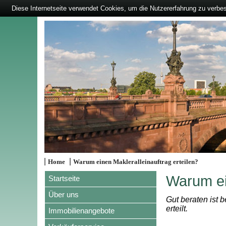
Diese Internetseite verwendet Cookies, um die Nutzererfahrung zu verbe
|
|
Home
Warum einen Makleralleinauftrag erteilen?
Warum ein
Startseite
Über uns
Gut beraten ist 
erteilt.
Immobilienangebote