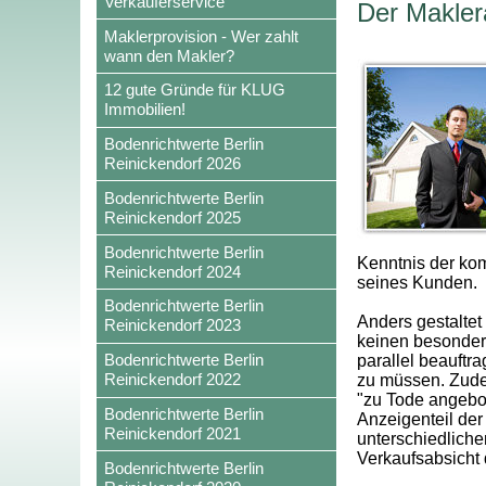
Verkäuferservice
Der Maklera
Maklerprovision - Wer zahlt
wann den Makler?
12 gute Gründe für KLUG
Immobilien!
Bodenrichtwerte Berlin
Reinickendorf 2026
Bodenrichtwerte Berlin
Reinickendorf 2025
Bodenrichtwerte Berlin
Kenntnis der ko
Reinickendorf 2024
seines Kunden.
Bodenrichtwerte Berlin
Anders gestaltet 
Reinickendorf 2023
keinen besonder
Bodenrichtwerte Berlin
parallel beauftr
Reinickendorf 2022
zu müssen. Zude
"zu Tode angebot
Bodenrichtwerte Berlin
Anzeigenteil der
Reinickendorf 2021
unterschiedliche
Verkaufsabsicht
Bodenrichtwerte Berlin