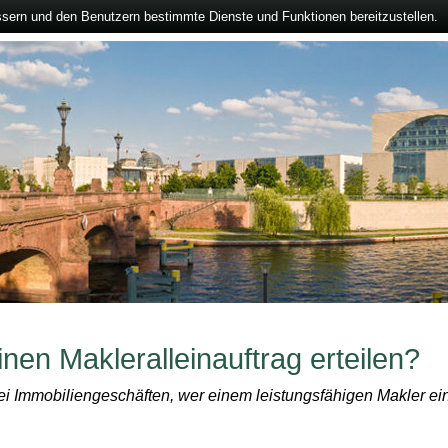
ssern und den Benutzern bestimmte Dienste und Funktionen bereitzustellen.
en Makleralleinauftrag erteilen?
bei Immobiliengeschäften, wer einem leistungsfähigen Makler ein