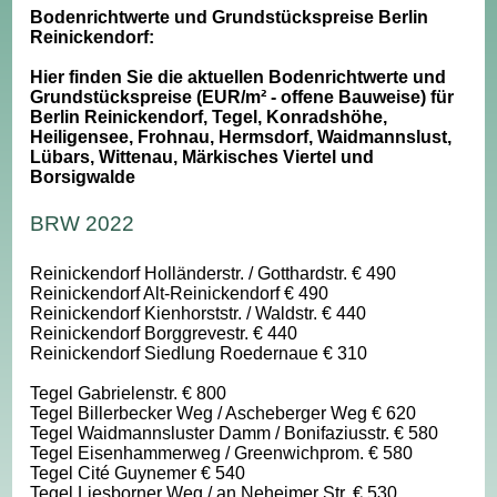
Bodenrichtwerte und Grundstückspreise Berlin
Reinickendorf:
Hier finden Sie die aktuellen Bodenrichtwerte und
Grundstückspreise (EUR/m² - offene Bauweise) für
Berlin Reinickendorf, Tegel, Konradshöhe,
Heiligensee, Frohnau, Hermsdorf, Waidmannslust,
Lübars, Wittenau, Märkisches Viertel und
Borsigwalde
BRW 2022
Reinickendorf Holländerstr. / Gotthardstr. € 490
Reinickendorf Alt-Reinickendorf € 490
Reinickendorf Kienhorststr. / Waldstr. € 440
Reinickendorf Borggrevestr. € 440
Reinickendorf Siedlung Roedernaue € 310
Tegel Gabrielenstr. € 800
Tegel Billerbecker Weg / Ascheberger Weg € 620
Tegel Waidmannsluster Damm / Bonifaziusstr. € 580
Tegel Eisenhammerweg / Greenwichprom. € 580
Tegel Cité Guynemer € 540
Tegel Liesborner Weg / an Neheimer Str. € 530