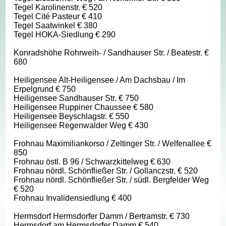
Tegel Karolinenstr. € 520
Tegel Cité Pasteur € 410
Tegel Saatwinkel € 380
Tegel HOKA-Siedlung € 290
Konradshöhe Rohrweih- / Sandhauser Str. / Beatestr. €
680
Heiligensee Alt-Heiligensee / Am Dachsbau / Im
Erpelgrund € 750
Heiligensee Sandhauser Str. € 750
Heiligensee Ruppiner Chaussee € 580
Heiligensee Beyschlagstr. € 550
Heiligensee Regenwalder Weg € 430
Frohnau Maximiliankorso / Zeltinger Str. / Welfenallee €
850
Frohnau östl. B 96 / Schwarzkittelweg € 630
Frohnau nördl. Schönfließer Str. / Gollanczstr. € 520
Frohnau nördl. Schönfließer Str. / südl. Bergfelder Weg
€ 520
Frohnau Invalidensiedlung € 400
Hermsdorf Hermsdorfer Damm / Bertramstr. € 730
Hermsdorf am Hermsdorfer Damm € 540