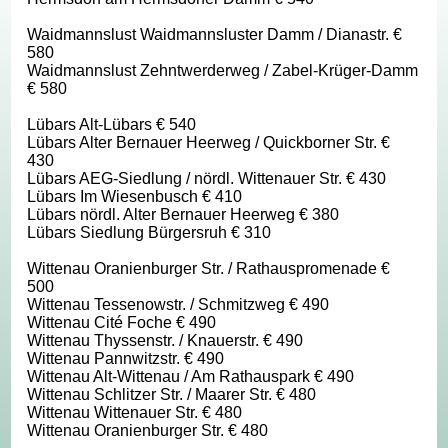
Waidmannslust Waidmannsluster Damm / Dianastr. €
580
Waidmannslust Zehntwerderweg / Zabel-Krüger-Damm
€ 580
Lübars Alt-Lübars € 540
Lübars Alter Bernauer Heerweg / Quickborner Str. €
430
Lübars AEG-Siedlung / nördl. Wittenauer Str. € 430
Lübars Im Wiesenbusch € 410
Lübars nördl. Alter Bernauer Heerweg € 380
Lübars Siedlung Bürgersruh € 310
Wittenau Oranienburger Str. / Rathauspromenade €
500
Wittenau Tessenowstr. / Schmitzweg € 490
Wittenau Cité Foche € 490
Wittenau Thyssenstr. / Knauerstr. € 490
Wittenau Pannwitzstr. € 490
Wittenau Alt-Wittenau / Am Rathauspark € 490
Wittenau Schlitzer Str. / Maarer Str. € 480
Wittenau Wittenauer Str. € 480
Wittenau Oranienburger Str. € 480