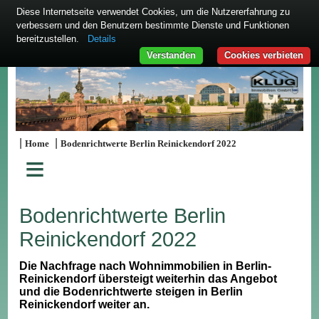
Diese Internetseite verwendet Cookies, um die Nutzererfahrung zu
verbessern und den Benutzern bestimmte Dienste und Funktionen
bereitzustellen.
Details
Verstanden
Cookies verbieten
|
|
Home
Bodenrichtwerte Berlin Reinickendorf 2022
≡
Bodenrichtwerte Berlin
Reinickendorf 2022
Die Nachfrage nach Wohnimmobilien in Berlin-
Reinickendorf übersteigt weiterhin das Angebot
und die Bodenrichtwerte steigen in Berlin
Reinickendorf weiter an.