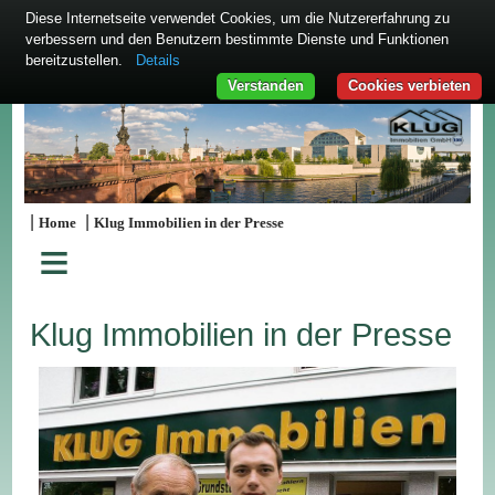
Diese Internetseite verwendet Cookies, um die Nutzererfahrung zu
verbessern und den Benutzern bestimmte Dienste und Funktionen
bereitzustellen.
Details
Verstanden
Cookies verbieten
|
|
Home
Klug Immobilien in der Presse
≡
Klug Immobilien in der Presse