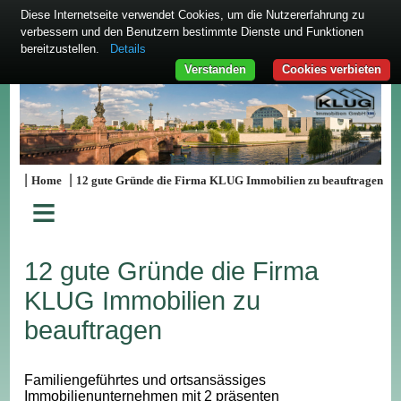
Diese Internetseite verwendet Cookies, um die Nutzererfahrung zu
verbessern und den Benutzern bestimmte Dienste und Funktionen
bereitzustellen.
Details
Verstanden
Cookies verbieten
|
|
Home
12 gute Gründe die Firma KLUG Immobilien zu beauftragen
≡
12 gute Gründe die Firma
KLUG Immobilien zu
beauftragen
Familiengeführtes und ortsansässiges
Immobilienunternehmen mit 2 präsenten