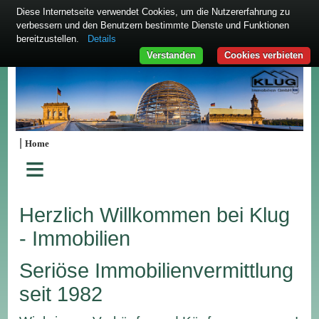
Diese Internetseite verwendet Cookies, um die Nutzererfahrung zu
verbessern und den Benutzern bestimmte Dienste und Funktionen
bereitzustellen.
Details
Verstanden
Cookies verbieten
|
Home
≡
Herzlich Willkommen bei Klug
- Immobilien
Seriöse Immobilienvermittlung
seit 1982