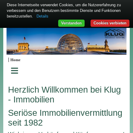
Diese Internetseite verwendet Cookies, um die Nutzererfahrung zu
verbessern und den Benutzern bestimmte Dienste und Funktionen
bereitzustellen.
Details
Verstanden
Cookies verbieten
|
Home
≡
Herzlich Willkommen bei Klug
- Immobilien
Seriöse Immobilienvermittlung
seit 1982