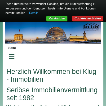
Diese Internetseite verwendet Cookies, um die Nutzererfahrung zu
verbessern und den Benutzern bestimmte Dienste und Funktionen
bereitzustellen.
Details
Verstanden
Cookies verbieten
|
Home
≡
Herzlich Willkommen bei Klug
- Immobilien
Seriöse Immobilienvermittlung
seit 1982