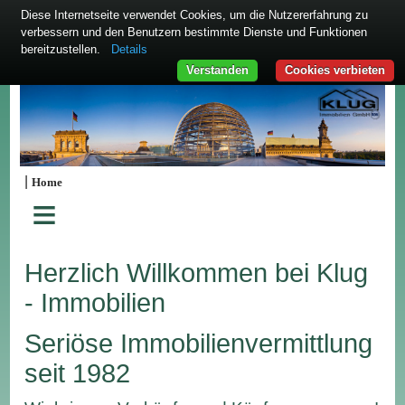
Diese Internetseite verwendet Cookies, um die Nutzererfahrung zu
verbessern und den Benutzern bestimmte Dienste und Funktionen
bereitzustellen.
Details
Verstanden
Cookies verbieten
|
Home
≡
Herzlich Willkommen bei Klug
- Immobilien
Seriöse Immobilienvermittlung
seit 1982