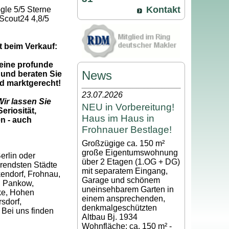
Kontakt
gle 5/5 Sterne
Scout24 4,8/5
t beim Verkauf:
 eine profunde
News
und beraten Sie
nd marktgerecht!
23.07.2026
ir lassen Sie
NEU in Vorbereitung!
eriosität,
Haus im Haus in
n - auch
Frohnauer Bestlage!
Großzügige ca. 150 m²
große Eigentumswohnung
erlin oder
über 2 Etagen (1.OG + DG)
erendsten Städte
mit separatem Eingang,
kendorf, Frohnau,
Garage und schönem
, Pankow,
uneinsehbarem Garten in
ke, Hohen
einem ansprechenden,
sdorf,
denkmalgeschützten
 Bei uns finden
Altbau Bj. 1934
Wohnfläche: ca. 150 m² -