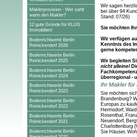
Wir sagen herzli
Maklerprovision - Wer zahlt
bei über 94 Kun
wann den Makler?
Stand: 07/26)
12 gute Gründe für KLUG
Sie möchten Ihr
Immobilien!
Wir verfügen a
Bodenrichtwerte Berlin
Kenntnis des I
Reinickendorf 2026
gerne kompetent
Bodenrichtwerte Berlin
Reinickendorf 2025
Wir begleiten S
nicht alleine!
Die
Bodenrichtwerte Berlin
Fachkompetenz u
Reinickendorf 2024
überregional - 
Ihr Makler für
Bodenrichtwerte Berlin
Reinickendorf 2023
Sie möchten sich
Brandenburg? Wir
Bodenrichtwerte Berlin
Europas zu kaufe
Reinickendorf 2022
Hermsdorf, Waid
Rosenthal, Fran
Bodenrichtwerte Berlin
Neuendorf, Bergf
Reinickendorf 2021
Charlottenburg (
Bodenrichtwerte Berlin
Sie Häuser, Woh
Reinickendorf 2020