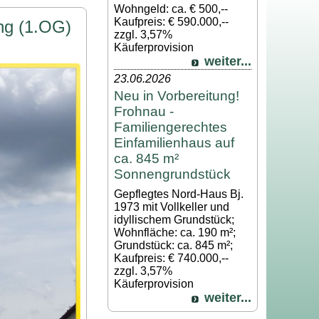
Wohngeld: ca. € 500,--
Kaufpreis: € 590.000,--
ng (1.OG)
zzgl. 3,57%
Käuferprovision
weiter...
23.06.2026
Neu in Vorbereitung!
Frohnau -
Familiengerechtes
Einfamilienhaus auf
ca. 845 m²
Sonnengrundstück
Gepflegtes Nord-Haus Bj.
1973 mit Vollkeller und
idyllischem Grundstück;
Wohnfläche: ca. 190 m²;
Grundstück: ca. 845 m²;
Kaufpreis: € 740.000,--
zzgl. 3,57%
Käuferprovision
weiter...