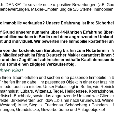
ch `DANKE´ für so viele nette u. positive Bewertungen (z.B. Goo
denbewertungen, Makler-Empfehlung.de 5/5 Sterne, Immobilien
e Immobilie verkaufen? Unsere Erfahrung ist Ihre Sicherhei
uf Grund unserer nunmehr über 44-jährigen Erfahrung über
mmobilienmarktes in Berlin und dem angrenzenden Umland 
 und individuell. Wir bewerten Ihre Immobilie kostenfrei u
ie von der kostenlosen Beratung bis hin zum Notartermin -
W
 Mitgliedschaft im Ring Deutscher Makler garantiert Ihnen S
nd den Zugriff auf zahlreiche ernsthafte Kaufinteressente
und somit einen zügigen Verkaufserfolg.
 Ihren Kiez!
 Ihren Traum erfüllen und suchen eine passende Immobilie in B
 helfen Ihnen dabei, Ihr passendes Objekt in einer der faszini
n oder auch zu mieten. Unser Fokus liegt in Berlin, wie Reinic
mannslust, Lübars, Wittenau, Tegel, Heiligensee, Konradshöhe
zösisch-Buchholz, sowie das angrenzende Umland wie Glienic
elde, Birkenwerder, Schildow ...bis hin nach Grunewald, Wilmer
Westend), Mitte, Steglitz, Friedenau, Schöneberg + Potsdam ... !
nungen, Grundstücke, Gewerberäume und Anlageobjekte!