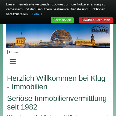
Diese Internetseite verwendet Cookies, um die Nutzererfahrung zu
verbessern und den Benutzern bestimmte Dienste und Funktionen
bereitzustellen.
Details
Verstanden
Cookies verbieten
|
Home
≡
Herzlich Willkommen bei Klug
- Immobilien
Seriöse Immobilienvermittlung
seit 1982