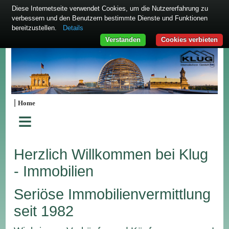
Diese Internetseite verwendet Cookies, um die Nutzererfahrung zu
verbessern und den Benutzern bestimmte Dienste und Funktionen
bereitzustellen.
Details
Verstanden
Cookies verbieten
|
Home
≡
Herzlich Willkommen bei Klug
- Immobilien
Seriöse Immobilienvermittlung
seit 1982