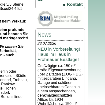
Kontakt
gle 5/5 Sterne
Scout24 4,8/5
t beim Verkauf:
 eine profunde
News
und beraten Sie
nd marktgerecht!
23.07.2026
ir lassen Sie
NEU in Vorbereitung!
eriosität,
Haus im Haus in
n - auch
Frohnauer Bestlage!
Großzügige ca. 150 m²
große Eigentumswohnung
erlin oder
über 2 Etagen (1.OG + DG)
erendsten Städte
mit separatem Eingang,
kendorf, Frohnau,
Garage und schönem
, Pankow,
uneinsehbarem Garten in
ke, Hohen
einem ansprechenden,
sdorf,
denkmalgeschützten
 Bei uns finden
Altbau Bj. 1934
Wohnfläche: ca. 150 m² -