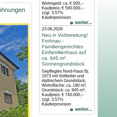
Wohngeld: ca. € 500,--
Kaufpreis: € 590.000,--
Wohnungen
zzgl. 3,57%
Käuferprovision
weiter...
23.06.2026
Neu in Vorbereitung!
Frohnau -
Familiengerechtes
Einfamilienhaus auf
ca. 845 m²
Sonnengrundstück
Gepflegtes Nord-Haus Bj.
1973 mit Vollkeller und
idyllischem Grundstück;
Wohnfläche: ca. 190 m²;
Grundstück: ca. 845 m²;
Kaufpreis: € 740.000,--
zzgl. 3,57%
Käuferprovision
weiter...