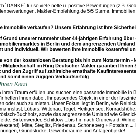
ch `DANKE´ für so viele nette u. positive Bewertungen (z.B. Goo
denbewertungen, Makler-Empfehlung.de 5/5 Sterne, Immobilien
e Immobilie verkaufen? Unsere Erfahrung ist Ihre Sicherhei
uf Grund unserer nunmehr über 44-jährigen Erfahrung über
mmobilienmarktes in Berlin und dem angrenzenden Umland 
 und individuell. Wir bewerten Ihre Immobilie kostenfrei u
ie von der kostenlosen Beratung bis hin zum Notartermin -
W
 Mitgliedschaft im Ring Deutscher Makler garantiert Ihnen S
nd den Zugriff auf zahlreiche ernsthafte Kaufinteressente
und somit einen zügigen Verkaufserfolg.
 Ihren Kiez!
 Ihren Traum erfüllen und suchen eine passende Immobilie in B
 helfen Ihnen dabei, Ihr passendes Objekt in einer der faszini
n oder auch zu mieten. Unser Fokus liegt in Berlin, wie Reinic
mannslust, Lübars, Wittenau, Tegel, Heiligensee, Konradshöhe
zösisch-Buchholz, sowie das angrenzende Umland wie Glienic
elde, Birkenwerder, Schildow ...bis hin nach Grunewald, Wilmer
Westend), Mitte, Steglitz, Friedenau, Schöneberg + Potsdam ... !
nungen, Grundstücke, Gewerberäume und Anlageobjekte!