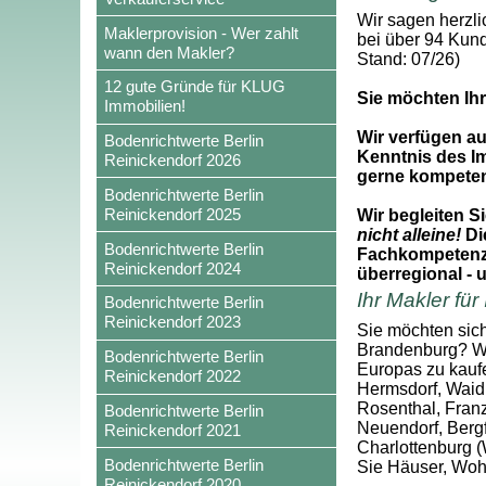
Wir sagen herzli
Maklerprovision - Wer zahlt
bei über 94 Kun
wann den Makler?
Stand: 07/26)
12 gute Gründe für KLUG
Sie möchten Ihr
Immobilien!
Wir verfügen a
Bodenrichtwerte Berlin
Kenntnis des I
Reinickendorf 2026
gerne kompetent
Bodenrichtwerte Berlin
Reinickendorf 2025
Wir begleiten S
nicht alleine!
Die
Bodenrichtwerte Berlin
Fachkompetenz u
Reinickendorf 2024
überregional - 
Ihr Makler für
Bodenrichtwerte Berlin
Reinickendorf 2023
Sie möchten sich
Brandenburg? Wir
Bodenrichtwerte Berlin
Europas zu kaufe
Reinickendorf 2022
Hermsdorf, Waid
Rosenthal, Fran
Bodenrichtwerte Berlin
Neuendorf, Bergf
Reinickendorf 2021
Charlottenburg (
Bodenrichtwerte Berlin
Sie Häuser, Woh
Reinickendorf 2020