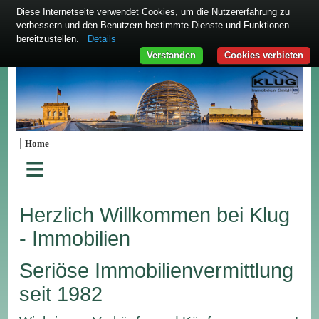
Diese Internetseite verwendet Cookies, um die Nutzererfahrung zu
verbessern und den Benutzern bestimmte Dienste und Funktionen
bereitzustellen.
Details
Verstanden
Cookies verbieten
|
Home
≡
Herzlich Willkommen bei Klug
- Immobilien
Seriöse Immobilienvermittlung
seit 1982