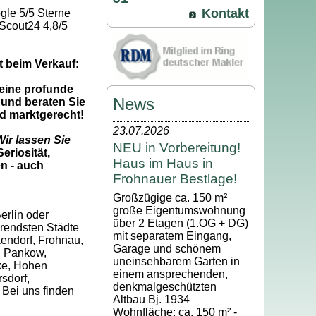
Kontakt
gle 5/5 Sterne
Scout24 4,8/5
t beim Verkauf:
 eine profunde
News
und beraten Sie
nd marktgerecht!
23.07.2026
ir lassen Sie
NEU in Vorbereitung!
eriosität,
Haus im Haus in
n - auch
Frohnauer Bestlage!
Großzügige ca. 150 m²
große Eigentumswohnung
erlin oder
über 2 Etagen (1.OG + DG)
erendsten Städte
mit separatem Eingang,
kendorf, Frohnau,
Garage und schönem
, Pankow,
uneinsehbarem Garten in
ke, Hohen
einem ansprechenden,
sdorf,
denkmalgeschützten
 Bei uns finden
Altbau Bj. 1934
Wohnfläche: ca. 150 m² -