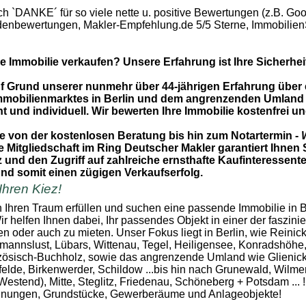
ch `DANKE´ für so viele nette u. positive Bewertungen (z.B. Goo
denbewertungen, Makler-Empfehlung.de 5/5 Sterne, Immobilien
e Immobilie verkaufen? Unsere Erfahrung ist Ihre Sicherhei
uf Grund unserer nunmehr über 44-jährigen Erfahrung über
mmobilienmarktes in Berlin und dem angrenzenden Umland 
 und individuell. Wir bewerten Ihre Immobilie kostenfrei u
ie von der kostenlosen Beratung bis hin zum Notartermin -
W
 Mitgliedschaft im Ring Deutscher Makler garantiert Ihnen S
nd den Zugriff auf zahlreiche ernsthafte Kaufinteressente
und somit einen zügigen Verkaufserfolg.
 Ihren Kiez!
 Ihren Traum erfüllen und suchen eine passende Immobilie in B
 helfen Ihnen dabei, Ihr passendes Objekt in einer der faszini
n oder auch zu mieten. Unser Fokus liegt in Berlin, wie Reinic
mannslust, Lübars, Wittenau, Tegel, Heiligensee, Konradshöhe
zösisch-Buchholz, sowie das angrenzende Umland wie Glienic
elde, Birkenwerder, Schildow ...bis hin nach Grunewald, Wilmer
Westend), Mitte, Steglitz, Friedenau, Schöneberg + Potsdam ... !
nungen, Grundstücke, Gewerberäume und Anlageobjekte!