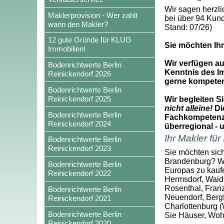
Wir sagen herzli
Maklerprovision - Wer zahlt
bei über 94 Kun
wann den Makler?
Stand: 07/26)
12 gute Gründe für KLUG
Sie möchten Ihr
Immobilien!
Wir verfügen a
Bodenrichtwerte Berlin
Kenntnis des I
Reinickendorf 2026
gerne kompetent
Bodenrichtwerte Berlin
Reinickendorf 2025
Wir begleiten S
nicht alleine!
Die
Bodenrichtwerte Berlin
Fachkompetenz u
Reinickendorf 2024
überregional - 
Ihr Makler für
Bodenrichtwerte Berlin
Reinickendorf 2023
Sie möchten sich
Brandenburg? Wir
Bodenrichtwerte Berlin
Europas zu kaufe
Reinickendorf 2022
Hermsdorf, Waid
Rosenthal, Fran
Bodenrichtwerte Berlin
Neuendorf, Bergf
Reinickendorf 2021
Charlottenburg (
Bodenrichtwerte Berlin
Sie Häuser, Woh
Reinickendorf 2020