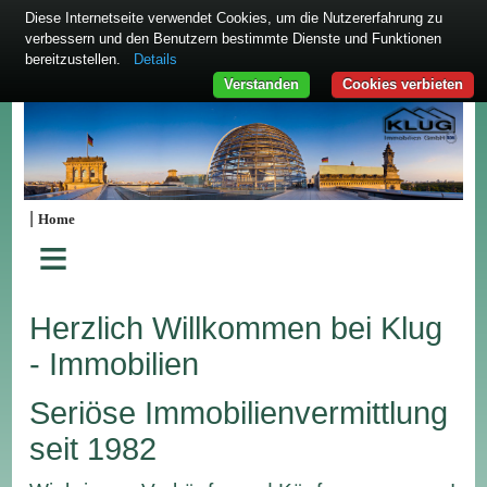
Diese Internetseite verwendet Cookies, um die Nutzererfahrung zu
verbessern und den Benutzern bestimmte Dienste und Funktionen
bereitzustellen.
Details
Verstanden
Cookies verbieten
|
Home
≡
Herzlich Willkommen bei Klug
- Immobilien
Seriöse Immobilienvermittlung
seit 1982