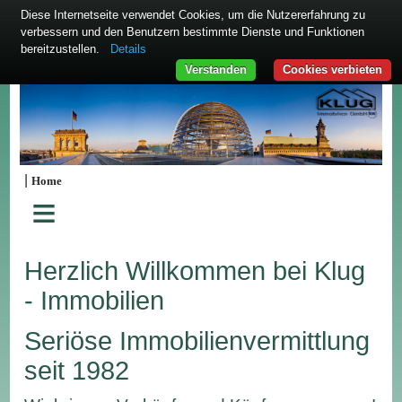
Diese Internetseite verwendet Cookies, um die Nutzererfahrung zu
verbessern und den Benutzern bestimmte Dienste und Funktionen
bereitzustellen.
Details
Verstanden
Cookies verbieten
|
Home
≡
Herzlich Willkommen bei Klug
- Immobilien
Seriöse Immobilienvermittlung
seit 1982